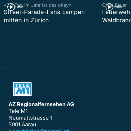
«Ein Tag im Jahr ist das okay»
Ohne Feuer
1 Min
1 Min
Street-Parade-Fans campen
Feuerwehr 
mitten in Zürich
Waldbrand
AZ Regionalfernsehen AG
Tele M1
Neumattstrasse 1
5001 Aarau