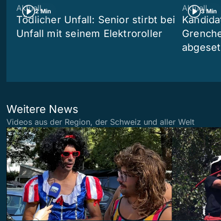
Aktuell
Aktuell
2 Min
3 Min
Tödlicher Unfall: Senior stirbt bei
Kandida
Unfall mit seinem Elektroroller
Grenchen
abgeset
Weitere News
Videos aus der Region, der Schweiz und aller Welt