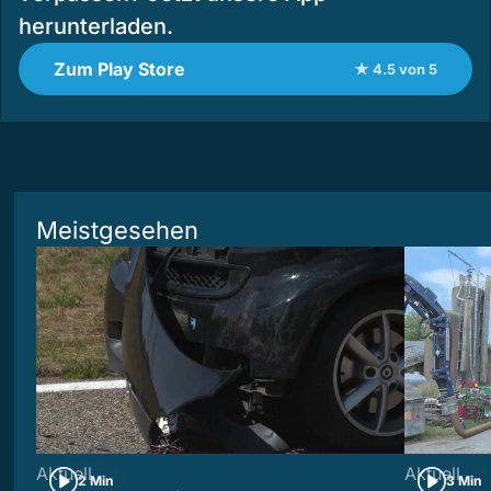
herunterladen.
Zum Play Store
★ 4.5 von 5
Meistgesehen
Aktuell
Aktuell
2 Min
3 Min