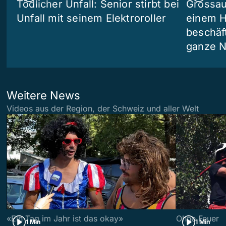
Tödlicher Unfall: Senior stirbt bei
Grossau
Unfall mit seinem Elektroroller
einem H
beschäf
ganze N
Weitere News
Videos aus der Region, der Schweiz und aller Welt
«Ein Tag im Jahr ist das okay»
Ohne Feuer
1 Min
1 Min