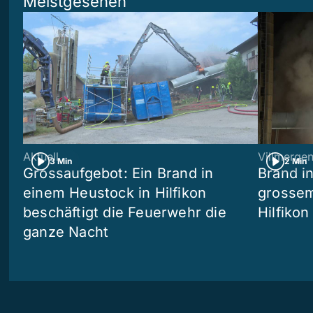
Meistgesehen
Aktuell
Villmerge
3 Min
2 Min
Grossaufgebot: Ein Brand in
Brand i
einem Heustock in Hilfikon
grossem
beschäftigt die Feuerwehr die
Hilfikon
ganze Nacht