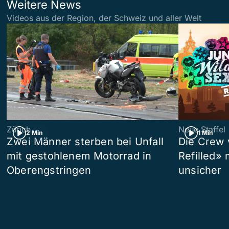
Weitere News
Videos aus der Region, der Schweiz und aller Welt
Zürich
Neue Staffel
2 Min
1 Min
Zwei Männer sterben bei Unfall
Die Crew 
mit gestohlenem Motorrad in
Refilled»
Oberengstringen
unsicher