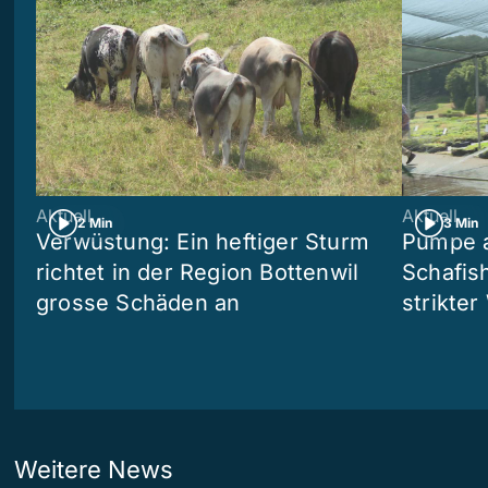
Aktuell
Aktuell
2 Min
3 Min
Verwüstung: Ein heftiger Sturm
Pumpe a
richtet in der Region Bottenwil
Schafis
grosse Schäden an
strikte
Weitere News