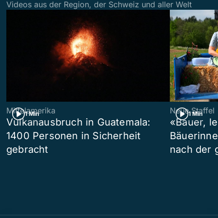
Videos aus der Region, der Schweiz und aller Welt
Mittelamerika
Neue Staffel
1 Min
1 Min
Vulkanausbruch in Guatemala:
«Bauer, l
1400 Personen in Sicherheit
Bäuerinne
gebracht
nach der 