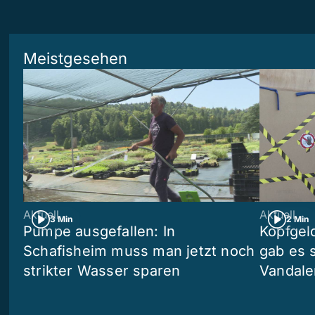
Meistgesehen
Aktuell
Aktuell
3 Min
2 Min
Pumpe ausgefallen: In
Kopfgel
Schafisheim muss man jetzt noch
gab es 
strikter Wasser sparen
Vandale