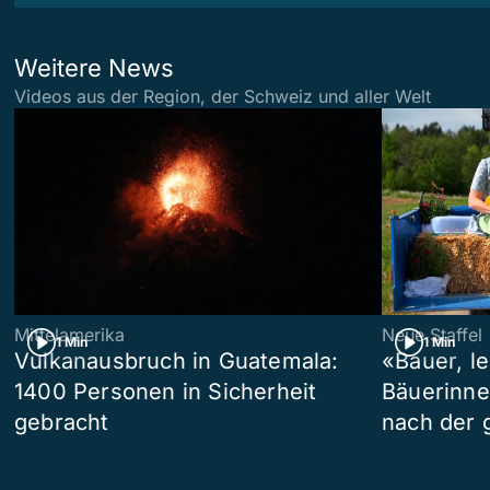
Weitere News
Videos aus der Region, der Schweiz und aller Welt
Mittelamerika
Neue Staffel
1 Min
1 Min
Vulkanausbruch in Guatemala:
«Bauer, l
1400 Personen in Sicherheit
Bäuerinne
gebracht
nach der 