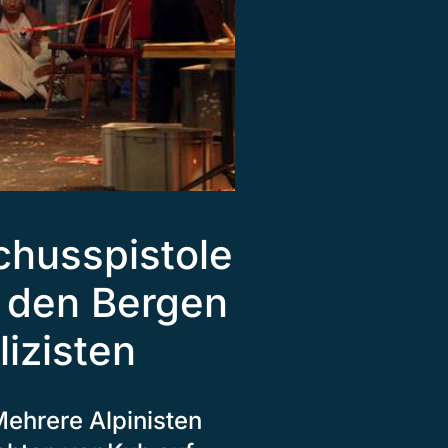
chusspistole
n den Bergen
izisten
Mehrere Alpinisten