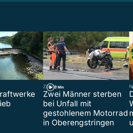
Zürich
N
2 Min
raftwerke
Zwei Männer sterben
ieb
bei Unfall mit
W
gestohlenem Motorrad
in Oberengstringen