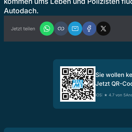
kommen ums Leben und Polizisten flü
Autodach.
Jetzt teilen
Sie wollen k
Jetzt QR-Co
iOS: ★ 4.7 von 5
And