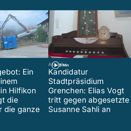
Aktuell
3 Min
ebot: Ein
Kandidatur
einem
Stadtpräsidium
n Hilfikon
Grenchen: Elias Vogt
t die
tritt gegen abgesetzte
 die ganze
Susanne Sahli an