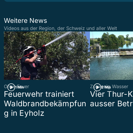
Weitere News
Videos aus der Region, der Schweiz und aller Welt
Ohne Feuer
Zu wenig Wasser
1 Min
2 Min
Feuerwehr trainiert
Vier Thur-K
Waldbrandbekämpfun
ausser Betr
g in Eyholz