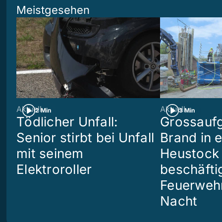
Meistgesehen
Aktuell
Aktuell
2 Min
3 Min
Tödlicher Unfall:
Grossaufg
Senior stirbt bei Unfall
Brand in 
mit seinem
Heustock i
Elektroroller
beschäftig
Feuerwehr
Nacht