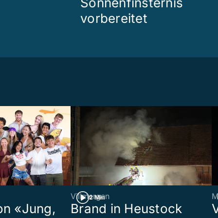
Sonnenfinsternis
vorbereitet
Villmergen
M
2 Min
on «Jung,
Brand in Heustock