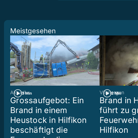
Meistgesehen
Aktuell
Villmergen
3 Min
2 Min
Grossaufgebot: Ein
Brand in 
Brand in einem
führt zu 
Heustock in Hilfikon
Feuerwehr
beschäftigt die
Hilfikon