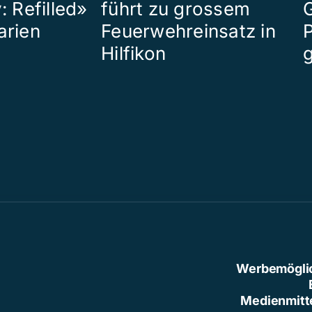
: Refilled»
führt zu grossem
arien
Feuerwehreinsatz in
P
Hilfikon
Werbemögli
Medienmitt