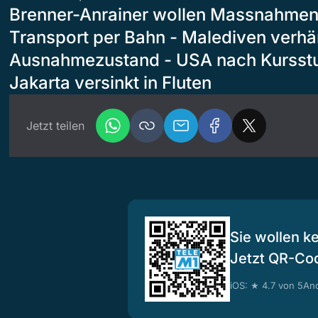
Brenner-Anrainer wollen Massnahmen 
Transport per Bahn - Malediven verh
Ausnahmezustand - USA nach Kursstur
Jakarta versinkt in Fluten
Jetzt teilen
Sie wollen k
Jetzt QR-Co
iOS: ★ 4.7 von 5
And