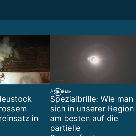
Aktuell
2 Min
Heustock
Spezialbrille: Wie man
grossem
sich in unserer Region
einsatz in
am besten auf die
partielle