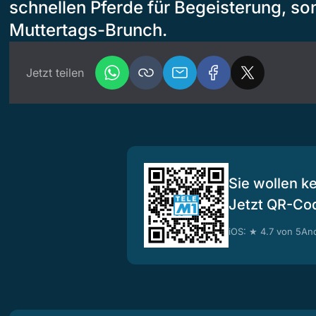
schnellen Pferde für Begeisterung, so
Muttertags-Brunch.
Jetzt teilen
Sie wollen k
Jetzt QR-Co
iOS: ★ 4.7 von 5
And