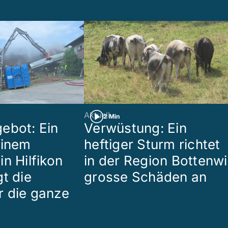
Aktuell
2 Min
ebot: Ein
Verwüstung: Ein
einem
heftiger Sturm richtet
n Hilfikon
in der Region Bottenwi
t die
grosse Schäden an
 die ganze