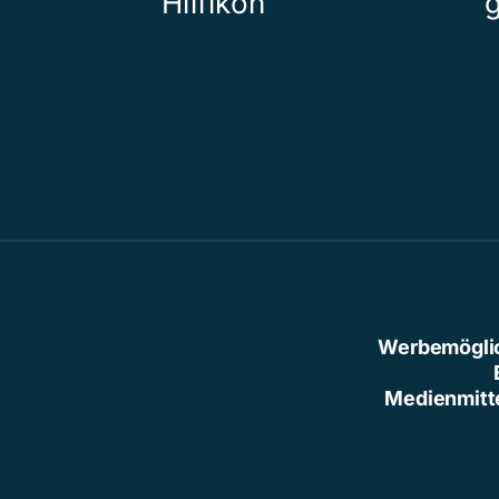
Hilfikon
Werbemögli
Medienmitt