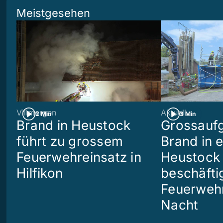
Meistgesehen
Villmergen
Aktuell
2 Min
3 Min
Brand in Heustock
Grossaufg
führt zu grossem
Brand in 
Feuerwehreinsatz in
Heustock i
Hilfikon
beschäftig
Feuerwehr
Nacht