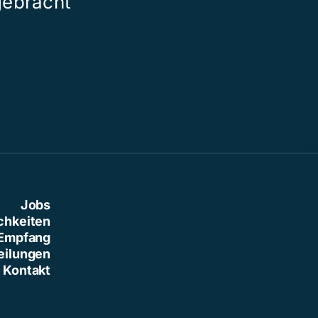
gebracht
der grossen 
Jobs
chkeiten
Empfang
eilungen
Kontakt