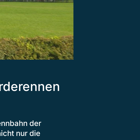
erderennen
ennbahn der
cht nur die