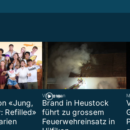
Villmergen
M
2 Min
on «Jung,
Brand in Heustock
: Refilled»
führt zu grossem
arien
Feuerwehreinsatz in
P