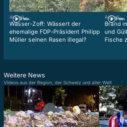
Aktuell
Aktuell
3 Min
3 Min
Wasser-Zoff: Wässert der
Brand m
ehemalige FDP-Präsident Philipp
und Güll
Müller seinen Rasen illegal?
Fische 
Weitere News
Videos aus der Region, der Schweiz und aller Welt