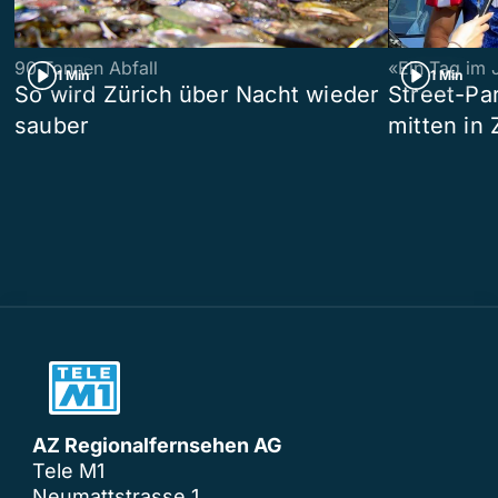
90 Tonnen Abfall
«Ein Tag im 
1 Min
1 Min
So wird Zürich über Nacht wieder
Street-P
sauber
mitten in 
AZ Regionalfernsehen AG
Tele M1
Neumattstrasse 1