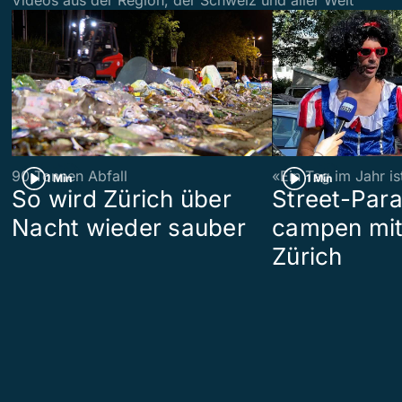
90 Tonnen Abfall
«Ein Tag im Jahr i
1 Min
1 Min
So wird Zürich über
Street-Par
Nacht wieder sauber
campen mit
Zürich