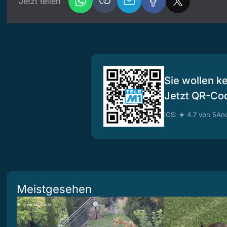
Jetzt teilen
Sie wollen k
Jetzt QR-Co
iOS: ★ 4.7 von 5
And
Meistgesehen