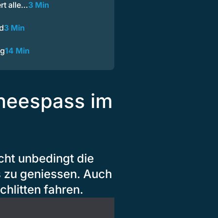
t alle…
3 Min
d
3 Min
ng
14 Min
neespass im
cht unbedingt die
 zu geniessen. Auch
hlitten fahren.