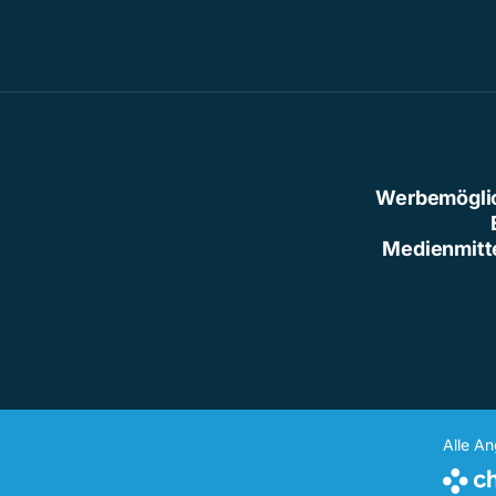
Werbemögli
Medienmitt
Alle A