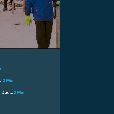
in
n…
2 Min
er Duo…
2 Min