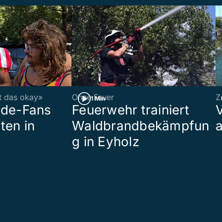
st das okay»
Ohne Feuer
Z
1 Min
ade-Fans
Feuerwehr trainiert
ten in
Waldbrandbekämpfun
a
g in Eyholz