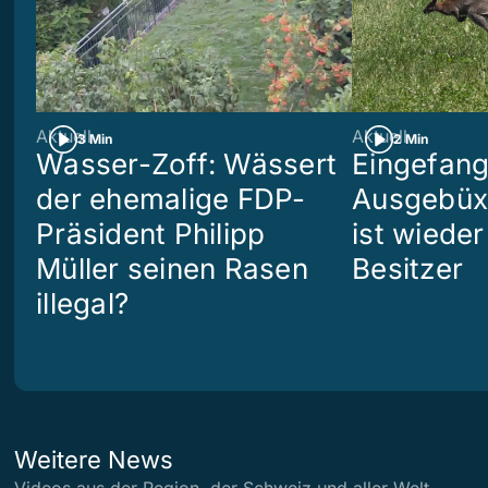
Aktuell
Aktuell
3 Min
2 Min
Wasser-Zoff: Wässert
Eingefang
der ehemalige FDP-
Ausgebüx
Präsident Philipp
ist wiede
Müller seinen Rasen
Besitzer
illegal?
Weitere News
Videos aus der Region, der Schweiz und aller Welt