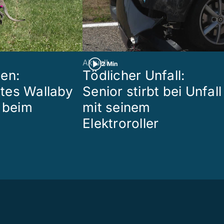
Aktuell
2 Min
en:
Tödlicher Unfall:
tes Wallaby
Senior stirbt bei Unfall
r beim
mit seinem
Elektroroller