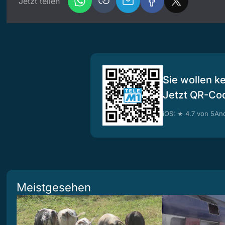
Jetzt teilen
Sie wollen k
Jetzt QR-Co
iOS: ★ 4.7 von 5
And
Meistgesehen