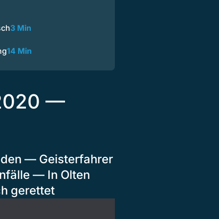
sch
3 Min
ng
14 Min
 2020 —
eiden — Geisterfahrer
fälle — In Olten
h gerettet