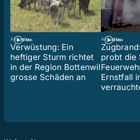
Aktuell
Aktuell
2 Min
2 Min
Verwüstung: Ein
Zugbrand:
heftiger Sturm richtet
probt die
in der Region Bottenwil
Feuerweh
grosse Schäden an
Ernstfall 
verraucht