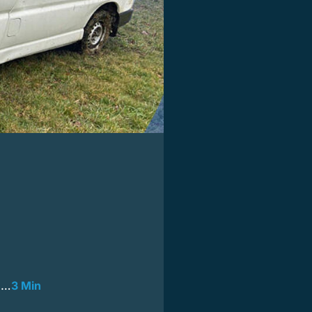
s…
3 Min