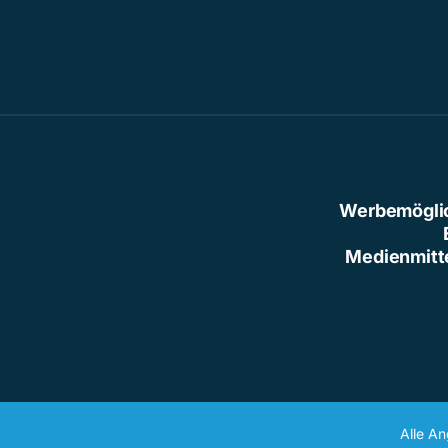
Werbemögli
Medienmitt
Alle A