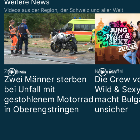
Weitere News
Videos aus der Region, der Schweiz und aller Welt
Zürich
Neue Staffel
2 Min
1 Min
Zwei Männer sterben
Die Crew v
bei Unfall mit
Wild & Sexy
gestohlenem Motorrad
macht Bulg
in Oberengstringen
unsicher