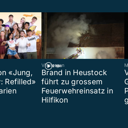
Villmergen
M
2 Min
on «Jung,
Brand in Heustock
: Refilled»
führt zu grossem
arien
Feuerwehreinsatz in
P
Hilfikon