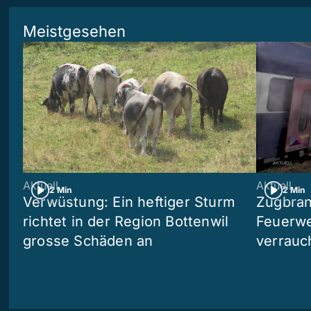
Meistgesehen
Aktuell
Aktuell
2 Min
2 Min
Verwüstung: Ein heftiger Sturm
Zugbran
richtet in der Region Bottenwil
Feuerwe
grosse Schäden an
verrauc