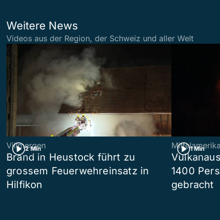
Weitere News
Videos aus der Region, der Schweiz und aller Welt
Villmergen
Mittelamerik
2 Min
1 Min
Brand in Heustock führt zu
Vulkanaus
grossem Feuerwehreinsatz in
1400 Pers
Hilfikon
gebracht