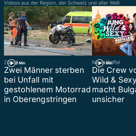
Videos aus der Region, der Schweiz und aller Welt
Zürich
Neue Staffel
2 Min
1 Min
Zwei Männer sterben
Die Crew v
bei Unfall mit
Wild & Sexy
gestohlenem Motorrad
macht Bulg
in Oberengstringen
unsicher