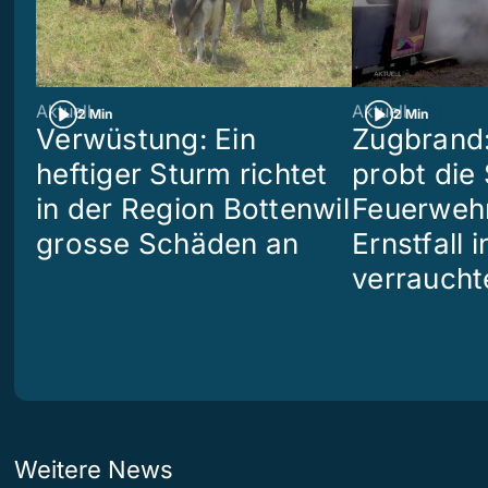
Aktuell
Aktuell
2 Min
2 Min
Verwüstung: Ein
Zugbrand:
heftiger Sturm richtet
probt die
in der Region Bottenwil
Feuerweh
grosse Schäden an
Ernstfall 
verraucht
Weitere News