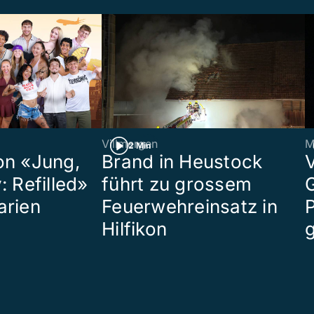
Villmergen
M
2 Min
on «Jung,
Brand in Heustock
: Refilled»
führt zu grossem
arien
Feuerwehreinsatz in
P
Hilfikon