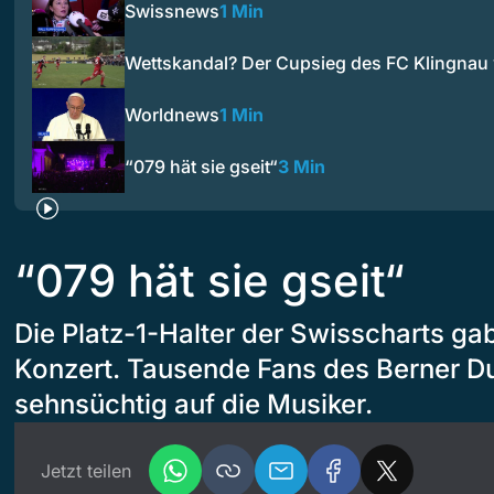
Swissnews
1 Min
Wettskandal? Der Cupsieg des FC Klingnau
Worldnews
1 Min
“079 hät sie gseit“
3 Min
“079 hät sie gseit“
Die Platz-1-Halter der Swisscharts ga
Konzert. Tausende Fans des Berner D
sehnsüchtig auf die Musiker.
Jetzt teilen