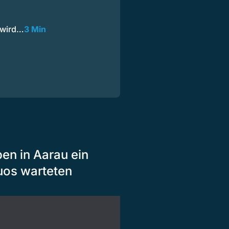
 wird…
3 Min
ben in Aarau ein
uos warteten