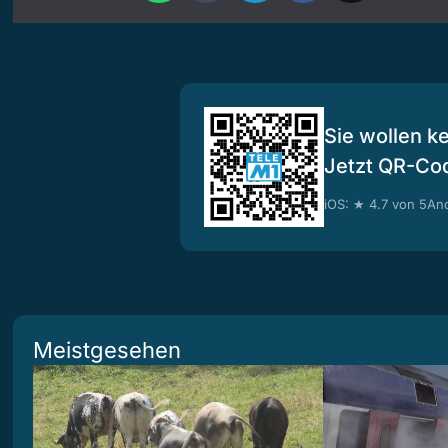
Sie wollen k
Jetzt QR-Co
iOS: ★ 4.7 von 5
And
Meistgesehen