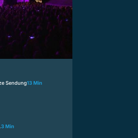
nze Sendung
13 Min
…
3 Min