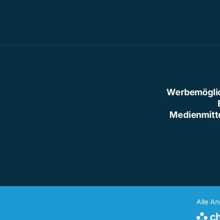
Werbemögli
Medienmitt
Alle A