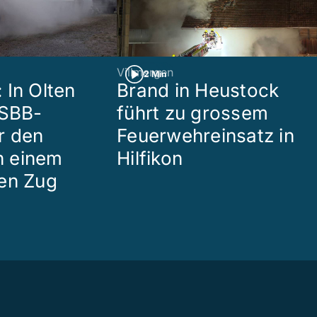
Villmergen
2 Min
 In Olten
Brand in Heustock
 SBB-
führt zu grossem
r den
Feuerwehreinsatz in
in einem
Hilfikon
en Zug