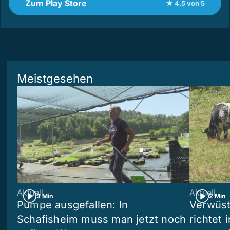
Zum Play Store
★ 4.5 von 5
Meistgesehen
Aktuell
Aktuell
3 Min
2 Min
Pumpe ausgefallen: In
Verwüst
Schafisheim muss man jetzt noch
richtet 