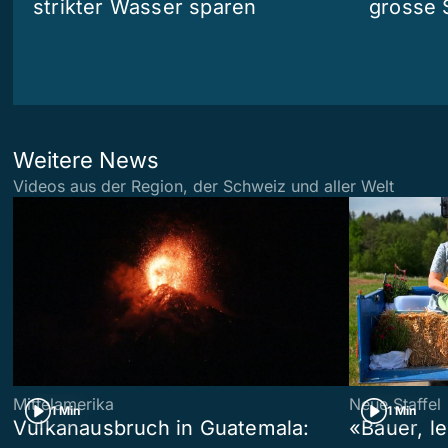
strikter Wasser sparen
grosse 
Weitere News
Videos aus der Region, der Schweiz und aller Welt
Mittelamerika
Neue Staffel
1 Min
1 Min
Vulkanausbruch in Guatemala:
«Bauer, l