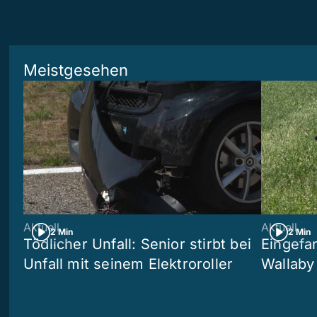
Meistgesehen
Aktuell
Aktuell
2 Min
2 Min
Tödlicher Unfall: Senior stirbt bei
Eingefa
Unfall mit seinem Elektroroller
Wallaby