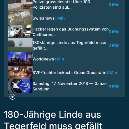
Polizeigrosseinsatz: Über 100
3 Min
Polizisten sind auf…
Swissnews
1 Min
Hacker legen das Buchungssystem von
3 Min
Coiffeuren…
180-Jährige Linde aus Tegerfeld muss
3 Min
gefällt…
Worldnews
1 Min
SVP-Tochter bekocht Grüne Grossrätin
3 Min
Samstag, 17. November 2018 — Ganze
14 Min
Sendung
180-Jährige Linde aus
Tegerfeld muss gefällt