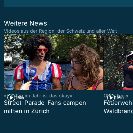
Weitere News
Videos aus der Region, der Schweiz und aller Welt
«Ein Tag im Jahr ist das okay»
Ohne Feuer
1 Min
1 Min
Street-Parade-Fans campen
Feuerwehr 
mitten in Zürich
Waldbrand