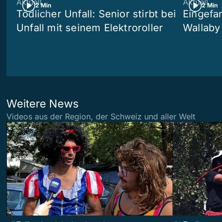
Aktuell
Aktuell
2 Min
2 Min
Tödlicher Unfall: Senior stirbt bei
Eingefa
Unfall mit seinem Elektroroller
Wallaby
Weitere News
Videos aus der Region, der Schweiz und aller Welt