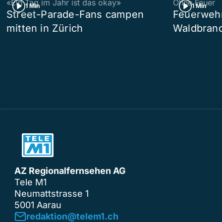
«Ein Tag im Jahr ist das okay»
Ohne Feuer
1 Min
1 Min
Street-Parade-Fans campen
Feuerwehr 
mitten in Zürich
Waldbrand
AZ Regionalfernsehen AG
Tele M1
Neumattstrasse 1
5001 Aarau
redaktion@telem1.ch