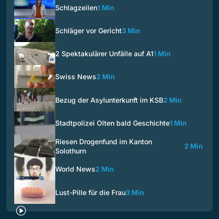
Schlagzeilen
1 Min
Schläger vor Gericht
3 Min
2 Spektakulärer Unfälle auf A1
1 Min
Swiss News
2 Min
Bezug der Asylunterkunft im KSB
2 Min
Stadtpolizei Olten bald Geschichte
1 Min
Riesen Drogenfund im Kanton
2 Min
Solothurn
World News
2 Min
Lust-Pille für die Frau
3 Min