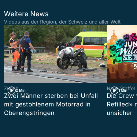
Weitere News
Videos aus der Region, der Schweiz und aller Welt
Zürich
Neue Staffel
2 Min
1 Min
Zwei Männer sterben bei Unfall
Die Crew 
mit gestohlenem Motorrad in
Refilled»
Oberengstringen
unsicher