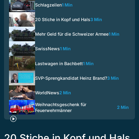
Schlagzeilen
1 Min
20 Stiche in Kopf und Hals
3 Min
Mehr Geld für die Schweizer Armee
1 Min
SwissNews
1 Min
Lastwagen in Bachbett
1 Min
SVP-Sprengkandidat Heinz Brand?
3 Min
WorldNews
2 Min
Weihnachtsgeschenk für
2 Min
Feuerwehrmänner
20 Stiche in Kopf und Hals