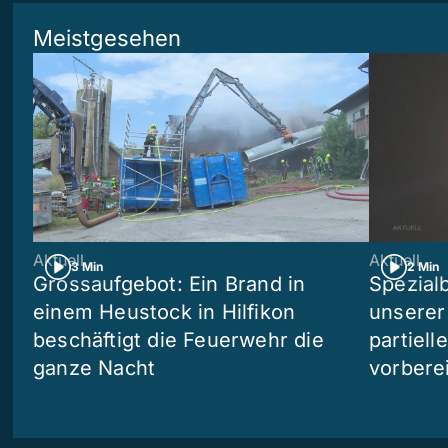
Meistgesehen
Aktuell
Aktuell
3 Min
2 Min
Grossaufgebot: Ein Brand in
Spezialb
einem Heustock in Hilfikon
unserer
beschäftigt die Feuerwehr die
partiell
ganze Nacht
vorberei