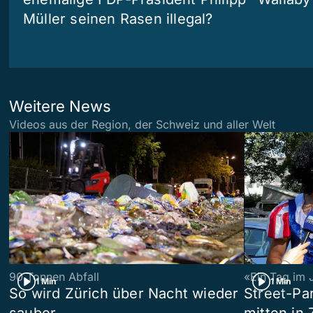
Müller seinen Rasen illegal?
Weitere News
Videos aus der Region, der Schweiz und aller Welt
90 Tonnen Abfall
«Ein Tag im 
1 Min
1 Min
So wird Zürich über Nacht wieder
Street-P
sauber
mitten in 