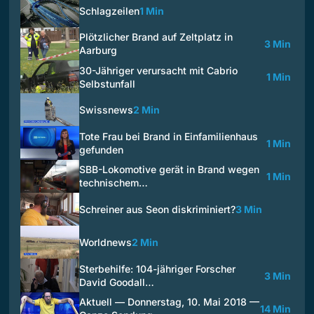
Schlagzeilen
1 Min
Plötzlicher Brand auf Zeltplatz in
3 Min
Aarburg
30-Jähriger verursacht mit Cabrio
1 Min
Selbstunfall
Swissnews
2 Min
Tote Frau bei Brand in Einfamilienhaus
1 Min
gefunden
SBB-Lokomotive gerät in Brand wegen
1 Min
technischem…
Schreiner aus Seon diskriminiert?
3 Min
Worldnews
2 Min
Sterbehilfe: 104-jähriger Forscher
3 Min
David Goodall…
Aktuell — Donnerstag, 10. Mai 2018 —
14 Min