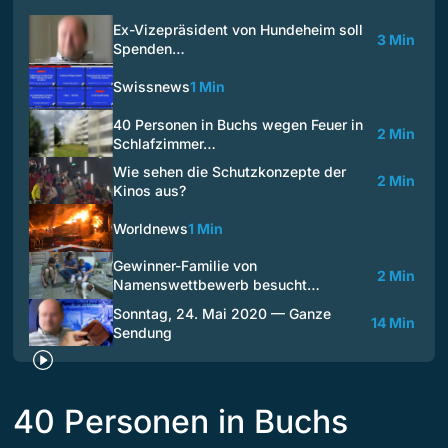
Ex-Vizepräsident von Hundeheim soll
3 Min
Spenden…
Swissnews
1 Min
40 Personen in Buchs wegen Feuer in
2 Min
Schlafzimmer…
Wie sehen die Schutzkonzepte der
2 Min
Kinos aus?
Worldnews
1 Min
Gewinner-Familie von
2 Min
Namenswettbewerb besucht…
Sonntag, 24. Mai 2020 — Ganze
14 Min
Sendung
40 Personen in Buchs