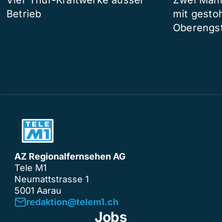
Vier Thur-Kraftwerke ausser
Zwei Männ
Betrieb
mit gesto
Oberengst
AZ Regionalfernsehen AG
Tele M1
Neumattstrasse 1
5001 Aarau
redaktion@telem1.ch
Jobs