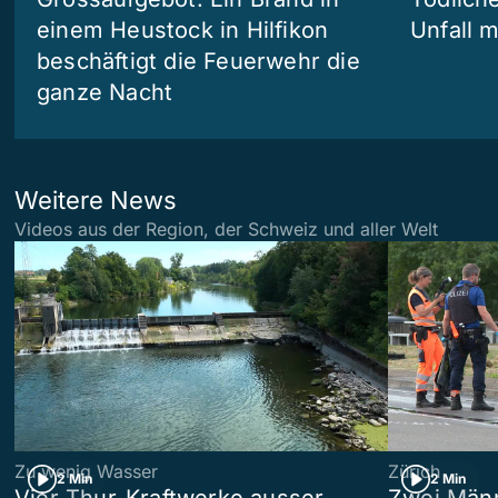
einem Heustock in Hilfikon
Unfall m
beschäftigt die Feuerwehr die
ganze Nacht
Weitere News
Videos aus der Region, der Schweiz und aller Welt
Zu wenig Wasser
Zürich
2 Min
2 Min