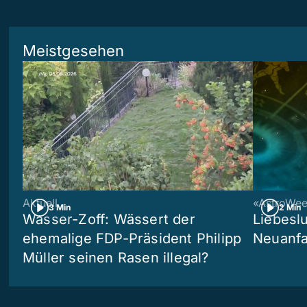
Meistgesehen
Aktuell
«AstroWe
3 Min
2 Min
Wasser-Zoff: Wässert der
Liebeslu
ehemalige FDP-Präsident Philipp
Neuanf
Müller seinen Rasen illegal?