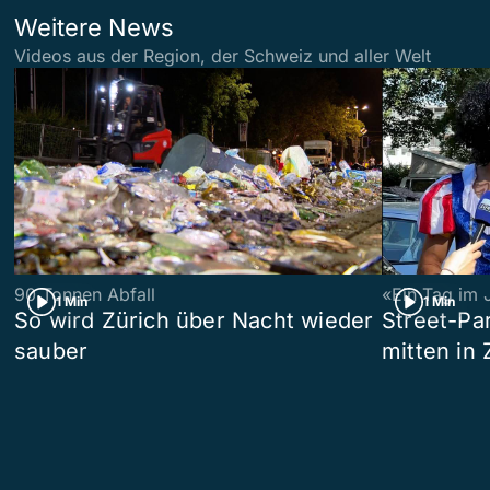
Weitere News
Videos aus der Region, der Schweiz und aller Welt
90 Tonnen Abfall
«Ein Tag im 
1 Min
1 Min
So wird Zürich über Nacht wieder
Street-P
sauber
mitten in 