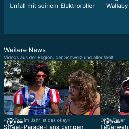
Unfall mit seinem Elektroroller
Wallaby
Weitere News
Videos aus der Region, der Schweiz und aller Welt
«Ein Tag im Jahr ist das okay»
Ohne Feuer
1 Min
1 Min
Street-Parade-Fans campen
Feuerwehr 