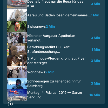
Deshalb fliegt nur die Rega für das
3 Min
KSA
Aarau und Baden lösen gemeinsames…
1 Min
Swissnews
2 Min
Höchster Aargauer Apotheker
3 Min
verlangt…
Beziehungsdelikt Dulliken:
1 Min
Strafuntersuchung…
3 Murimoos-Pferden droht laut Flyer
3 Min
der Metzger
Worldnews
2 Min
Schneesegen zu Ferienbeginn für
3 Min
Balmberg
Montag, 4. Februar 2019 — Ganze
16 Min
Sendung