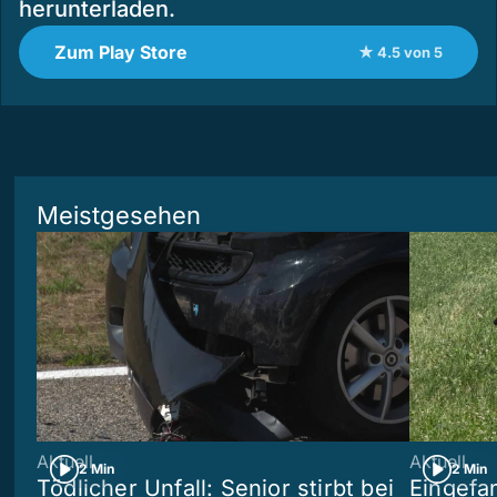
herunterladen.
Zum Play Store
★ 4.5 von 5
Meistgesehen
Aktuell
Aktuell
2 Min
2 Min
Tödlicher Unfall: Senior stirbt bei
Eingefa