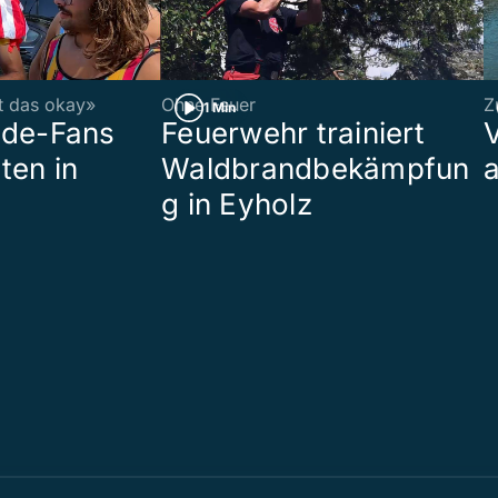
st das okay»
Ohne Feuer
Z
1 Min
ade-Fans
Feuerwehr trainiert
ten in
Waldbrandbekämpfun
a
g in Eyholz