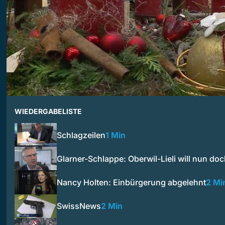
WIEDERGABELISTE
Schlagzeilen
1 Min
Glarner-Schlappe: Oberwil-Lieli will nun do
Nancy Holten: Einbürgerung abgelehnt
2 Mi
SwissNews
2 Min