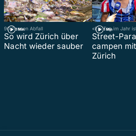
90 Tonnen Abfall
«Ein Tag im Jahr i
1 Min
1 Min
So wird Zürich über
Street-Par
Nacht wieder sauber
campen mit
Zürich