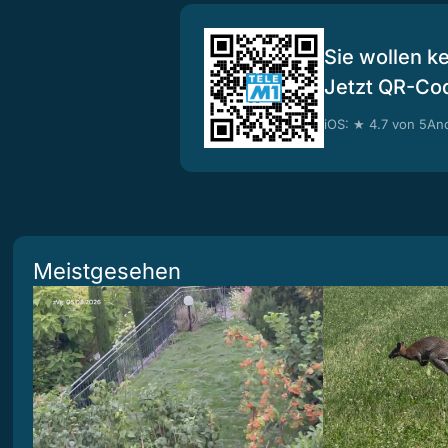
Sie wollen k
Jetzt QR-Co
iOS: ★ 4.7 von 5
And
Meistgesehen