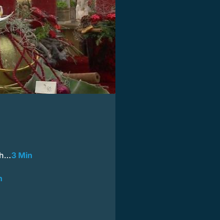
ch…
3 Min
n