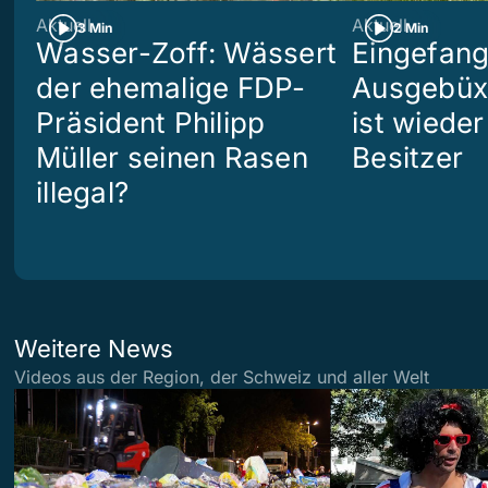
Aktuell
Aktuell
3 Min
2 Min
Wasser-Zoff: Wässert
Eingefang
der ehemalige FDP-
Ausgebüx
Präsident Philipp
ist wiede
Müller seinen Rasen
Besitzer
illegal?
Weitere News
Videos aus der Region, der Schweiz und aller Welt