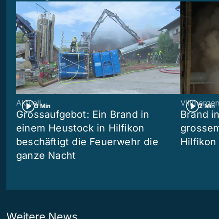
Aktuell
Villmerge
3 Min
2 Min
Grossaufgebot: Ein Brand in
Brand i
einem Heustock in Hilfikon
grossem
beschäftigt die Feuerwehr die
Hilfikon
ganze Nacht
Weitere News