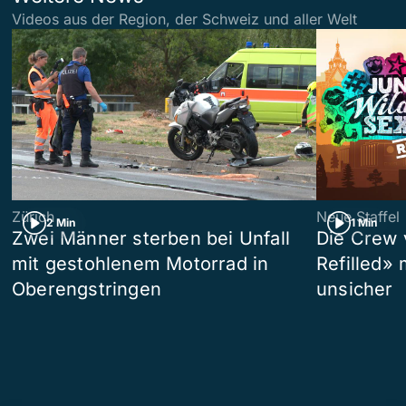
Videos aus der Region, der Schweiz und aller Welt
Zürich
Neue Staffel
2 Min
1 Min
Zwei Männer sterben bei Unfall
Die Crew 
mit gestohlenem Motorrad in
Refilled»
Oberengstringen
unsicher