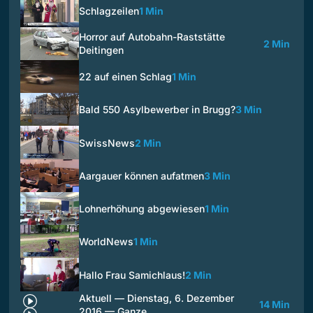
Schlagzeilen
1 Min
Horror auf Autobahn-Raststätte
2 Min
Deitingen
22 auf einen Schlag
1 Min
Bald 550 Asylbewerber in Brugg?
3 Min
SwissNews
2 Min
Aargauer können aufatmen
3 Min
Lohnerhöhung abgewiesen
1 Min
WorldNews
1 Min
Hallo Frau Samichlaus!
2 Min
Aktuell — Dienstag, 6. Dezember
14 Min
2016 — Ganze…