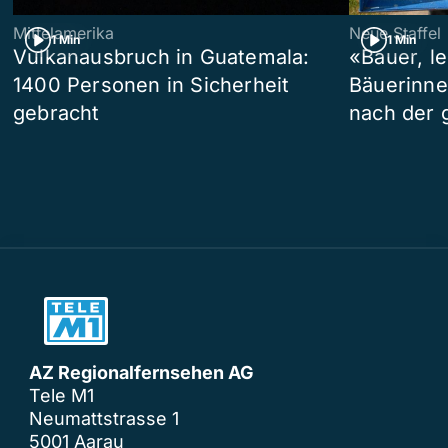
Mittelamerika
Neue Staffel
1 Min
1 Min
Vulkanausbruch in Guatemala:
«Bauer, l
1400 Personen in Sicherheit
Bäuerinne
gebracht
nach der 
AZ Regionalfernsehen AG
Tele M1
Neumattstrasse 1
5001 Aarau