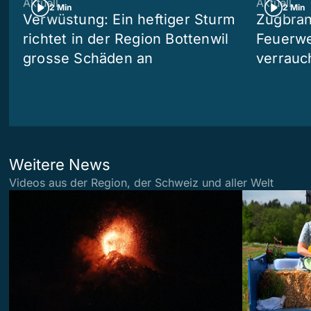
Aktuell
Aktuell
2 Min
2 Min
Verwüstung: Ein heftiger Sturm
Zugbran
richtet in der Region Bottenwil
Feuerwe
grosse Schäden an
verrauc
Weitere News
Videos aus der Region, der Schweiz und aller Welt