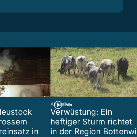
Aktuell
2 Min
Heustock
Verwüstung: Ein
grossem
heftiger Sturm richtet
einsatz in
in der Region Bottenwi