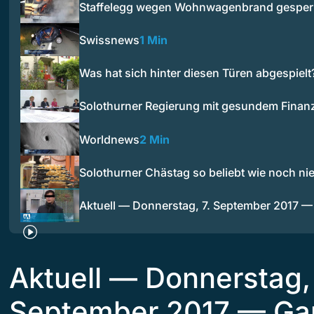
Staffelegg wegen Wohnwagenbrand gesper
Swissnews
1 Min
Was hat sich hinter diesen Türen abgespielt
Solothurner Regierung mit gesundem Finan
Worldnews
2 Min
Solothurner Chästag so beliebt wie noch ni
Aktuell — Donnerstag, 7. September 2017 
Aktuell — Donnerstag, 
September 2017 — Ga