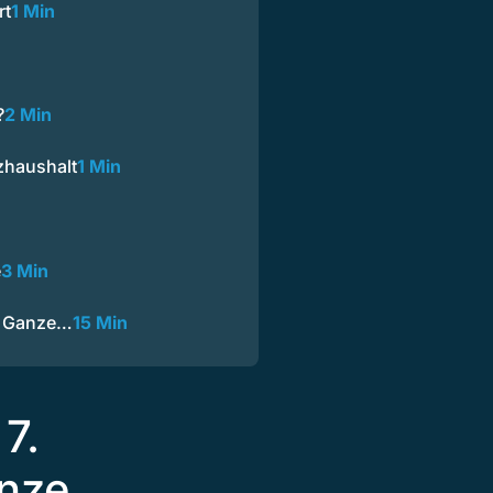
rt
1 Min
?
2 Min
zhaushalt
1 Min
e
3 Min
— Ganze…
15 Min
7.
nze