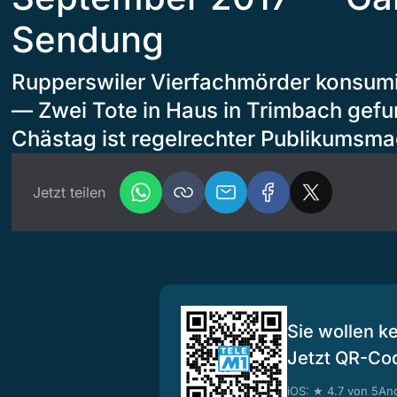
Sendung
Rupperswiler Vierfachmörder konsumi
— Zwei Tote in Haus in Trimbach gef
Chästag ist regelrechter Publikumsm
Jetzt teilen
Sie wollen k
Jetzt QR-Co
iOS: ★ 4.7 von 5
And