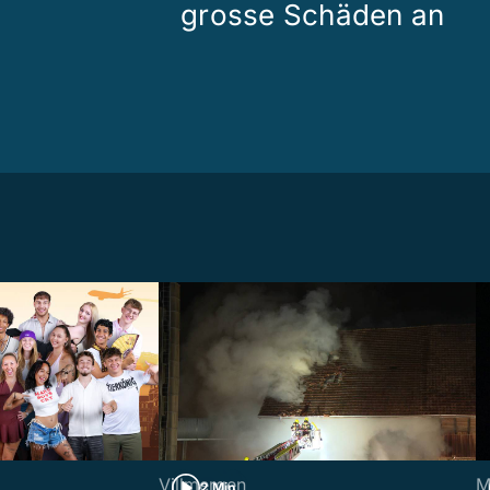
grosse Schäden an
Villmergen
M
2 Min