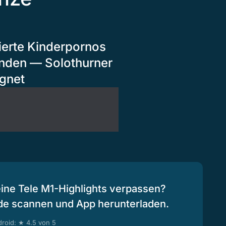
erte Kinderpornos
unden — Solothurner
agnet
eine Tele M1-Highlights verpassen?
de scannen und App herunterladen.
roid: ★ 4.5 von 5