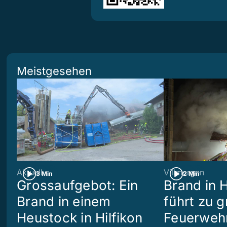
Meistgesehen
Aktuell
Villmergen
3 Min
2 Min
Grossaufgebot: Ein
Brand in 
Brand in einem
führt zu 
Heustock in Hilfikon
Feuerwehr