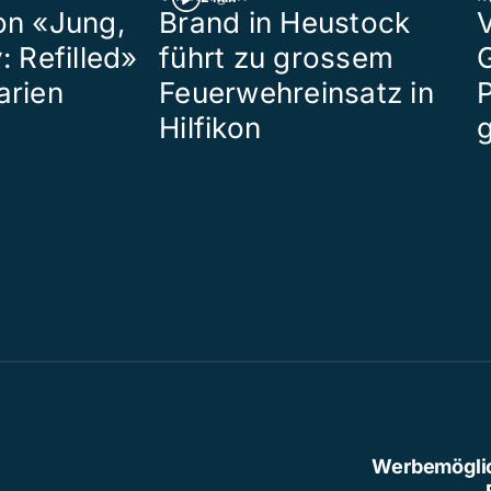
on «Jung,
Brand in Heustock
: Refilled»
führt zu grossem
arien
Feuerwehreinsatz in
P
Hilfikon
Werbemögli