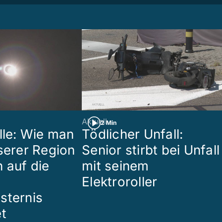
Aktuell
2 Min
lle: Wie man
Tödlicher Unfall:
nserer Region
Senior stirbt bei Unfall
 auf die
mit seinem
Elektroroller
sternis
et