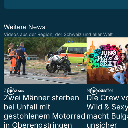
Weitere News
Videos aus der Region, der Schweiz und aller Welt
Zürich
Neue Staffel
2 Min
1 Min
Zwei Männer sterben
Die Crew v
bei Unfall mit
Wild & Sexy
gestohlenem Motorrad
macht Bulg
in Oberengstringen
unsicher