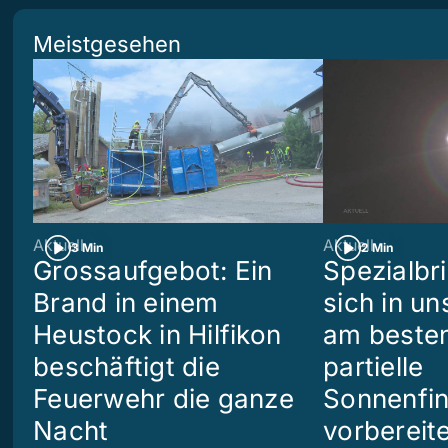
Meistgesehen
Aktuell
Aktuell
3 Min
2 Min
Grossaufgebot: Ein
Spezialbri
Brand in einem
sich in u
Heustock in Hilfikon
am besten
beschäftigt die
partielle
Feuerwehr die ganze
Sonnenfin
Nacht
vorbereit