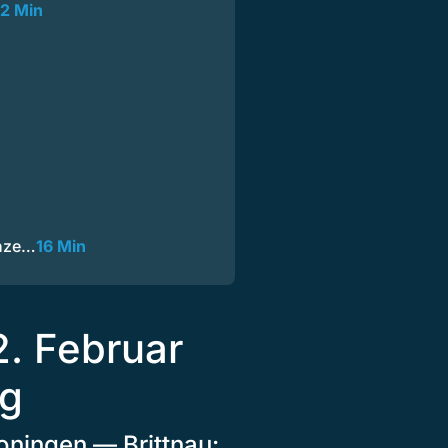
2 Min
anze…
16 Min
2. Februar
ng
Boningen — Brittnau: