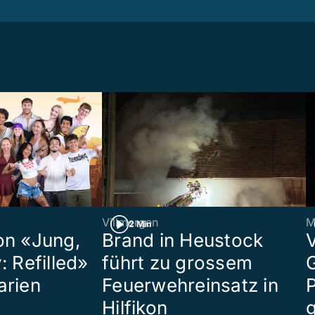
Villmergen
M
2 Min
on «Jung,
Brand in Heustock
: Refilled»
führt zu grossem
arien
Feuerwehreinsatz in
P
Hilfikon