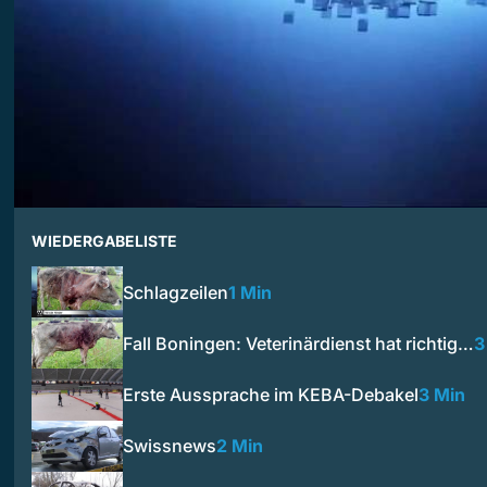
WIEDERGABELISTE
Schlagzeilen
1 Min
Fall Boningen: Veterinärdienst hat richtig…
3
Erste Aussprache im KEBA-Debakel
3 Min
Swissnews
2 Min