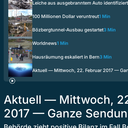
Leiche aus ausgebranntem Auto identifiziert
100 Millionen Dollar veruntreut
1 Min
Bözbergtunnel-Ausbau gestartet
3 Min
Worldnews
1 Min
Hausräumung eskaliert in Bern
3 Min
Aktuell — Mittwoch, 22. Februar 2017 — G
Aktuell — Mittwoch, 2
2017 — Ganze Sendu
Behörde zieht positive Bilanz im Fall 