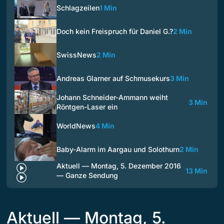
Schlagzeilen
1 Min
Doch kein Freispruch für Daniel G.?
2 Min
SwissNews
2 Min
Andreas Glarner auf Schmusekurs
3 Min
Johann Schneider-Ammann weiht
3 Min
Röntgen-Laser ein
WorldNews
4 Min
Baby-Alarm im Aargau und Solothurn
2 Min
Aktuell — Montag, 5. Dezember 2016
13 Min
— Ganze Sendung
Aktuell — Montag, 5.