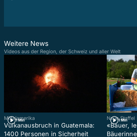
Weitere News
Videos aus der Region, der Schweiz und aller Welt
Mittelamerika
Neue Staffel
1 Min
1 Min
Vulkanausbruch in Guatemala:
«Bauer, l
1400 Personen in Sicherheit
Bäuerinne