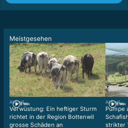
Meistgesehen
Aktuell
Aktuell
2 Min
3 Min
Verwüstung: Ein heftiger Sturm
Pumpe a
richtet in der Region Bottenwil
Schafis
grosse Schäden an
strikte