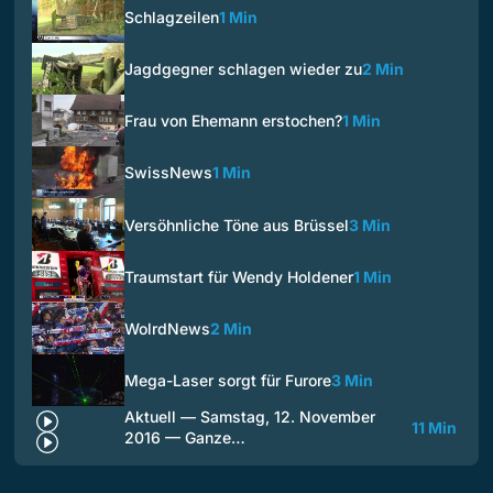
Schlagzeilen
1 Min
Jagdgegner schlagen wieder zu
2 Min
Frau von Ehemann erstochen?
1 Min
SwissNews
1 Min
Versöhnliche Töne aus Brüssel
3 Min
Traumstart für Wendy Holdener
1 Min
WolrdNews
2 Min
Mega-Laser sorgt für Furore
3 Min
Aktuell — Samstag, 12. November
11 Min
2016 — Ganze…