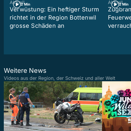
Aktuell
Aktuell
2 Min
2 Min
Verwüstung: Ein heftiger Sturm
Zugbran
richtet in der Region Bottenwil
Feuerwe
grosse Schäden an
verrauc
Weitere News
Videos aus der Region, der Schweiz und aller Welt