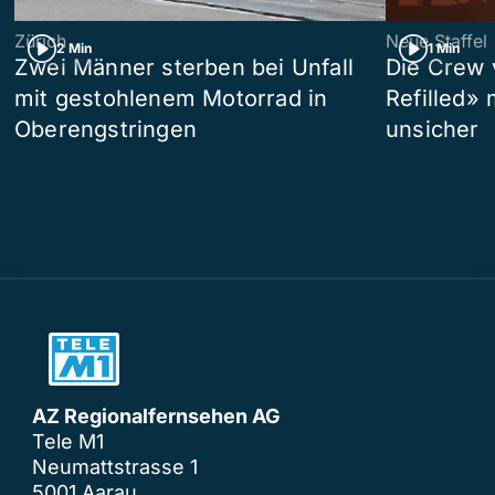
Zürich
Neue Staffel
2 Min
1 Min
Zwei Männer sterben bei Unfall
Die Crew 
mit gestohlenem Motorrad in
Refilled»
Oberengstringen
unsicher
AZ Regionalfernsehen AG
Tele M1
Neumattstrasse 1
5001 Aarau