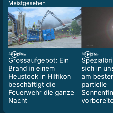
Meistgesehen
Aktuell
Aktuell
3 Min
2 Min
Grossaufgebot: Ein
Spezialbri
Brand in einem
sich in u
Heustock in Hilfikon
am besten
beschäftigt die
partielle
Feuerwehr die ganze
Sonnenfin
Nacht
vorbereit