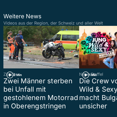
Weitere News
Videos aus der Region, der Schweiz und aller Welt
Zürich
Neue Staffel
2 Min
1 Min
Zwei Männer sterben
Die Crew v
bei Unfall mit
Wild & Sexy
gestohlenem Motorrad
macht Bulg
in Oberengstringen
unsicher