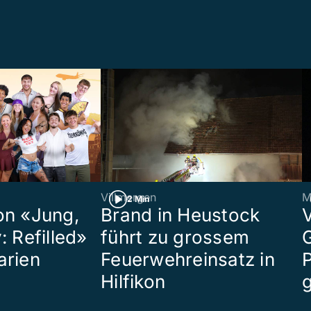
Villmergen
M
2 Min
on «Jung,
Brand in Heustock
: Refilled»
führt zu grossem
arien
Feuerwehreinsatz in
P
Hilfikon