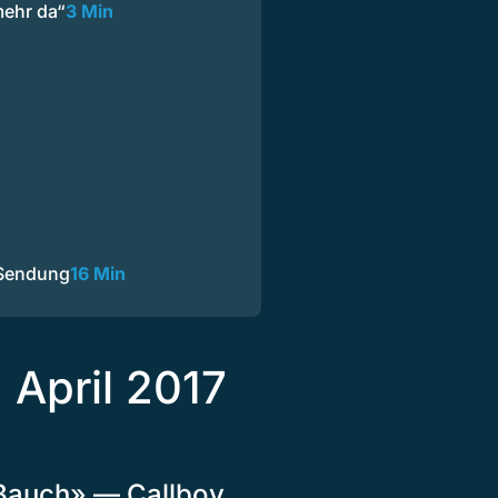
mehr da“
3 Min
 Sendung
16 Min
 April 2017
 Bauch» — Callboy