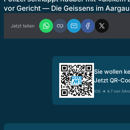
vor Gericht — Die Geissens im Aargau
Jetzt teilen
Sie wollen k
Jetzt QR-Co
iOS: ★ 4.7 von 5
And