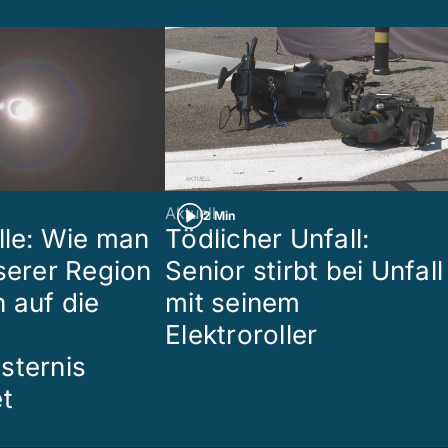
Aktuell
2 Min
lle: Wie man
Tödlicher Unfall:
nserer Region
Senior stirbt bei Unfall
 auf die
mit seinem
Elektroroller
sternis
et