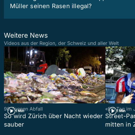
Müller seinen Rasen illegal?
Weitere News
Videos aus der Region, der Schweiz und aller Welt
90 Tonnen Abfall
«Ein Tag im 
1 Min
1 Min
So wird Zürich über Nacht wieder
Street-P
sauber
mitten in 