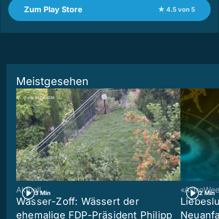
Zum Play Store
★ 4.5 von 5
Meistgesehen
Aktuell
«AstroWe
3 Min
2 Min
Wasser-Zoff: Wässert der
Liebeslu
ehemalige FDP-Präsident Philipp
Neuanf