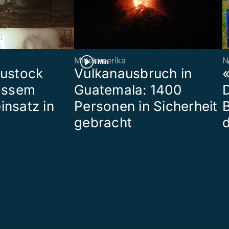
Mittelamerika
N
1 Min
eustock
Vulkanausbruch in
«
rossem
Guatemala: 1400
insatz in
Personen in Sicherheit
gebracht