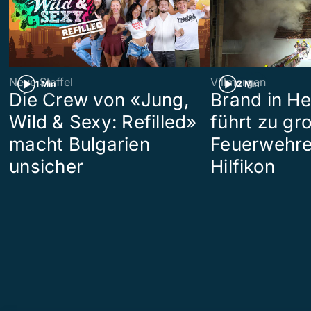
Neue Staffel
Villmergen
1 Min
2 Min
Die Crew von «Jung,
Brand in H
Wild & Sexy: Refilled»
führt zu g
macht Bulgarien
Feuerwehre
unsicher
Hilfikon