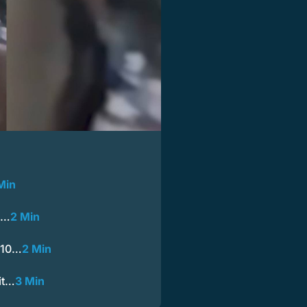
Min
 -…
2 Min
t 10…
2 Min
it…
3 Min