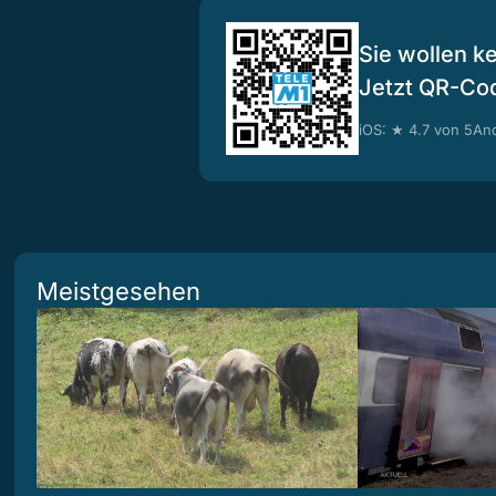
Sie wollen k
Jetzt QR-Co
iOS: ★ 4.7 von 5
And
Meistgesehen