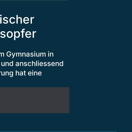
ischer
esopfer
nem Gymnasium in
 und anschliessend
rung hat eine