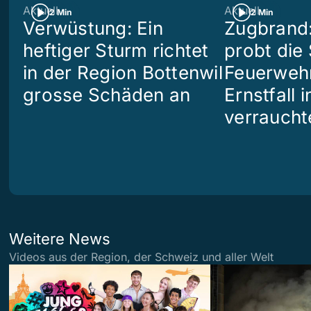
Aktuell
Aktuell
2 Min
2 Min
Verwüstung: Ein
Zugbrand:
heftiger Sturm richtet
probt die
in der Region Bottenwil
Feuerweh
grosse Schäden an
Ernstfall 
verraucht
Weitere News
Videos aus der Region, der Schweiz und aller Welt