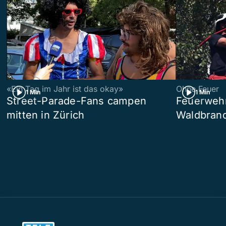
«Ein Tag im Jahr ist das okay»
Ohne Feuer
1 Min
1 Min
Street-Parade-Fans campen
Feuerwehr 
mitten in Zürich
Waldbrand