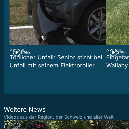
Aktuell
Aktuell
2 Min
2 Min
Tödlicher Unfall: Senior stirbt bei
Eingefa
Unfall mit seinem Elektroroller
Wallaby
Weitere News
Videos aus der Region, der Schweiz und aller Welt