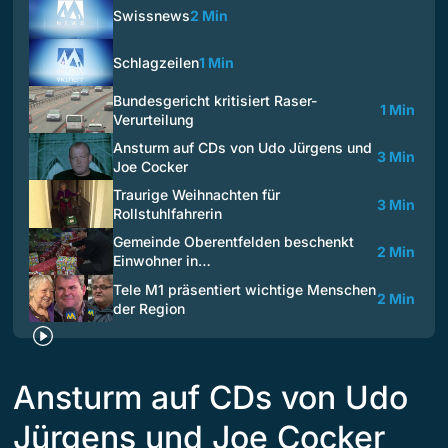
Swissnews
2 Min
Schlagzeilen
1 Min
Bundesgericht kritisiert Raser-
1 Min
Verurteilung
Ansturm auf CDs von Udo Jürgens und
3 Min
Joe Cocker
Traurige Weihnachten für
3 Min
Rollstuhlfahrerin
Gemeinde Oberentfelden beschenkt
2 Min
Einwohner in…
Tele M1 präsentiert wichtige Menschen
2 Min
der Region
Ansturm auf CDs von Udo
Jürgens und Joe Cocker