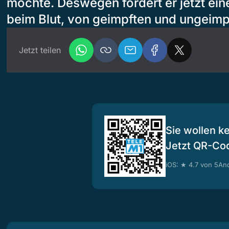
möchte. Deswegen fordert er jetzt ei
beim Blut, von geimpften und ungeimp
Jetzt teilen
Sie wollen k
Jetzt QR-Co
iOS: ★ 4.7 von 5
And