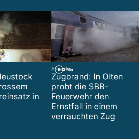
Aktuell
2 Min
Heustock
Zugbrand: In Olten
grossem
probt die SBB-
einsatz in
Feuerwehr den
Ernstfall in einem
verrauchten Zug