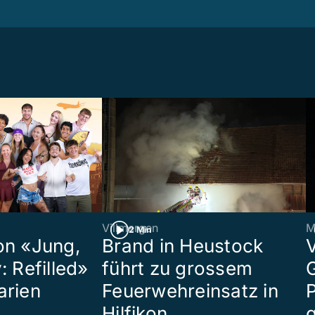
Villmergen
M
2 Min
on «Jung,
Brand in Heustock
: Refilled»
führt zu grossem
arien
Feuerwehreinsatz in
P
Hilfikon