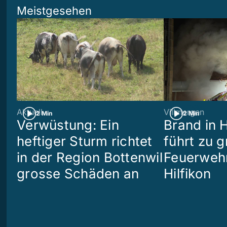
Meistgesehen
Aktuell
Villmergen
2 Min
2 Min
Verwüstung: Ein
Brand in 
heftiger Sturm richtet
führt zu 
in der Region Bottenwil
Feuerwehr
grosse Schäden an
Hilfikon