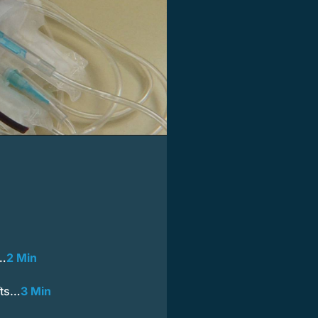
e…
2 Min
fts…
3 Min