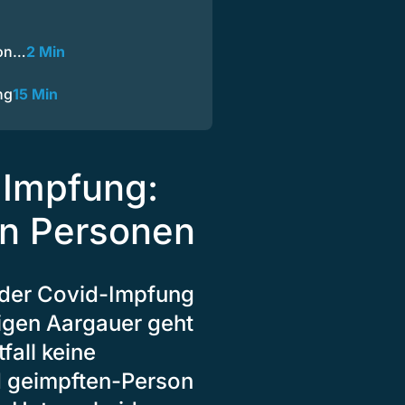
von…
2 Min
ng
15 Min
-Impfung:
en Personen
r der Covid-Impfung
rigen Aargauer geht
fall keine
d geimpften-Person