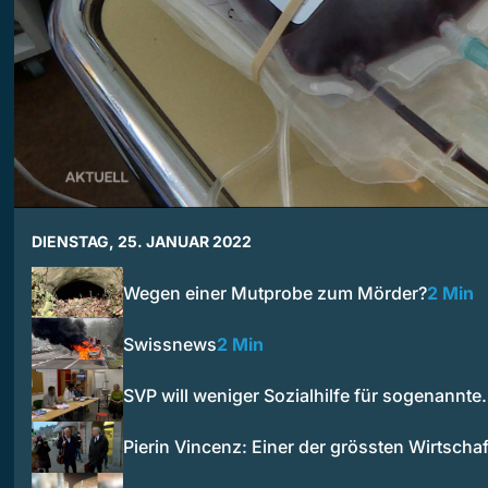
DIENSTAG, 25. JANUAR 2022
Wegen einer Mutprobe zum Mörder?
2 Min
Swissnews
2 Min
SVP will weniger Sozialhilfe für sogenannt
Pierin Vincenz: Einer der grössten Wirtscha