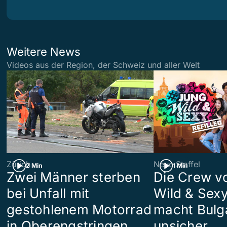
Weitere News
Videos aus der Region, der Schweiz und aller Welt
Zürich
Neue Staffel
2 Min
1 Min
Zwei Männer sterben
Die Crew v
bei Unfall mit
Wild & Sexy
gestohlenem Motorrad
macht Bulg
in Oberengstringen
unsicher