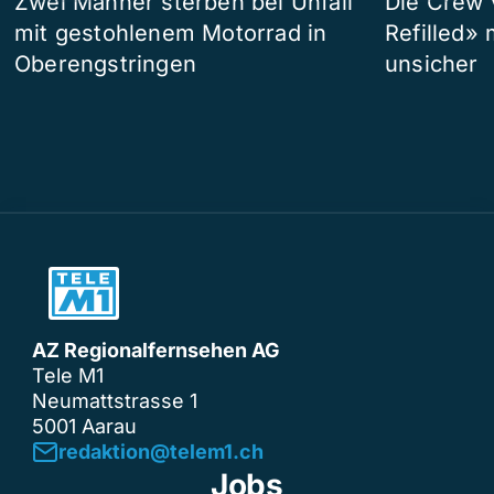
Zwei Männer sterben bei Unfall
Die Crew 
mit gestohlenem Motorrad in
Refilled»
Oberengstringen
unsicher
AZ Regionalfernsehen AG
Tele M1
Neumattstrasse 1
5001 Aarau
redaktion@telem1.ch
Jobs