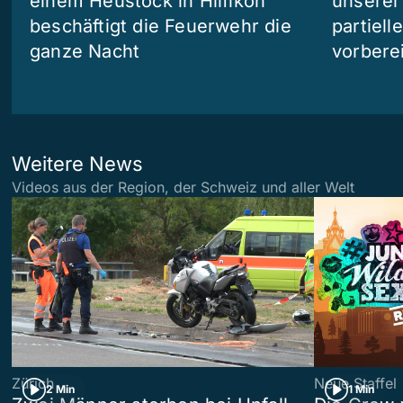
einem Heustock in Hilfikon
unserer
beschäftigt die Feuerwehr die
partiell
ganze Nacht
vorberei
Weitere News
Videos aus der Region, der Schweiz und aller Welt
Zürich
Neue Staffel
2 Min
1 Min