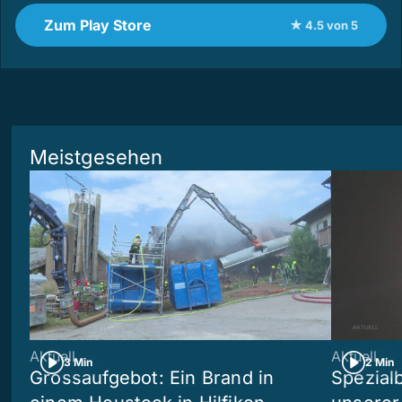
Zum Play Store
★ 4.5 von 5
Meistgesehen
Aktuell
Aktuell
3 Min
2 Min
Grossaufgebot: Ein Brand in
Spezialb