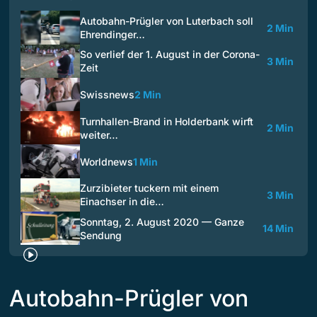
Autobahn-Prügler von Luterbach soll
2 Min
Ehrendinger…
So verlief der 1. August in der Corona-
3 Min
Zeit
Swissnews
2 Min
Turnhallen-Brand in Holderbank wirft
2 Min
weiter…
Worldnews
1 Min
Zurzibieter tuckern mit einem
3 Min
Einachser in die…
Sonntag, 2. August 2020 — Ganze
14 Min
Sendung
Autobahn-Prügler von