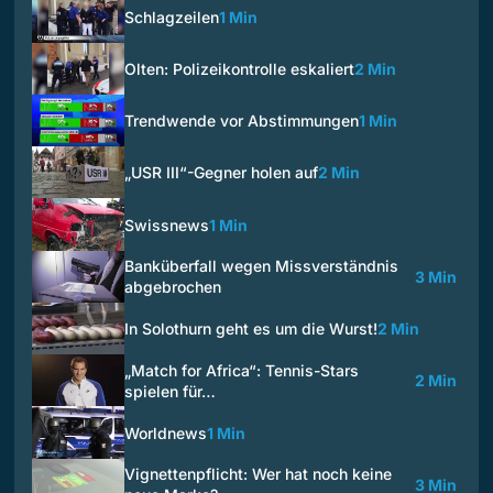
Schlagzeilen
1 Min
Olten: Polizeikontrolle eskaliert
2 Min
Trendwende vor Abstimmungen
1 Min
„USR III“-Gegner holen auf
2 Min
Swissnews
1 Min
Banküberfall wegen Missverständnis
3 Min
abgebrochen
In Solothurn geht es um die Wurst!
2 Min
„Match for Africa“: Tennis-Stars
2 Min
spielen für…
Worldnews
1 Min
Vignettenpflicht: Wer hat noch keine
3 Min