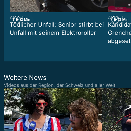
Aktuell
Aktuell
2 Min
3 Min
Tödlicher Unfall: Senior stirbt bei
Kandida
Unfall mit seinem Elektroroller
Grenchen
abgeset
Weitere News
Videos aus der Region, der Schweiz und aller Welt