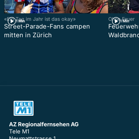
«Ein Tag im Jahr ist das okay»
Ohne Feuer
1 Min
1 Min
Street-Parade-Fans campen
Feuerwehr 
mitten in Zürich
Waldbrand
AZ Regionalfernsehen AG
Tele M1
Neumattstrasse 1