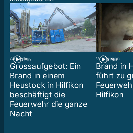
Aktuell
Villmergen
3 Min
2 Min
Grossaufgebot: Ein
Brand in 
Brand in einem
führt zu 
Heustock in Hilfikon
Feuerwehr
beschäftigt die
Hilfikon
Feuerwehr die ganze
Nacht