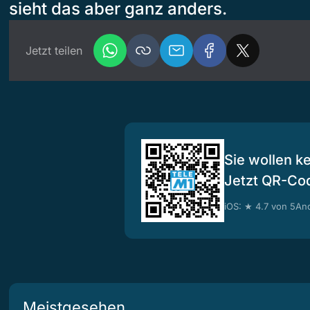
sieht das aber ganz anders.
Jetzt teilen
Sie wollen k
Jetzt QR-Co
iOS: ★ 4.7 von 5
And
Meistgesehen