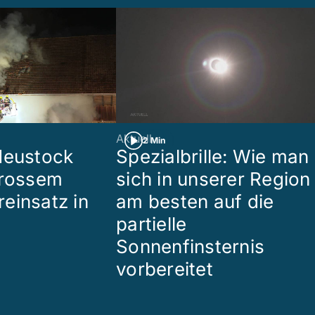
Aktuell
2 Min
Heustock
Spezialbrille: Wie man
grossem
sich in unserer Region
einsatz in
am besten auf die
partielle
Sonnenfinsternis
vorbereitet