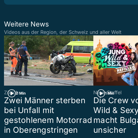
Weitere News
Videos aus der Region, der Schweiz und aller Welt
Zürich
Neue Staffel
2 Min
1 Min
Zwei Männer sterben
Die Crew v
bei Unfall mit
Wild & Sexy
gestohlenem Motorrad
macht Bulg
in Oberengstringen
unsicher