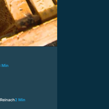
6 Min
 Reinach
2 Min