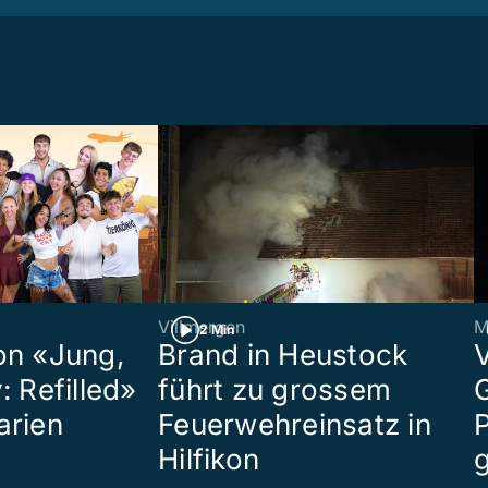
Villmergen
M
2 Min
on «Jung,
Brand in Heustock
: Refilled»
führt zu grossem
arien
Feuerwehreinsatz in
P
Hilfikon