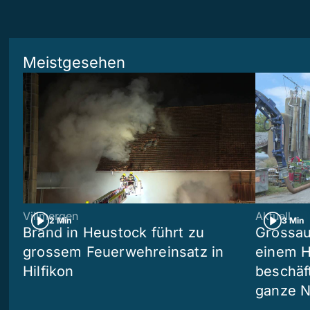
Meistgesehen
Villmergen
Aktuell
2 Min
3 Min
Brand in Heustock führt zu
Grossau
grossem Feuerwehreinsatz in
einem H
Hilfikon
beschäf
ganze N