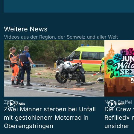
Weitere News
Videos aus der Region, der Schweiz und aller Welt
Zürich
Neue Staffel
2 Min
1 Min
Zwei Männer sterben bei Unfall
Die Crew 
mit gestohlenem Motorrad in
Refilled»
Oberengstringen
unsicher