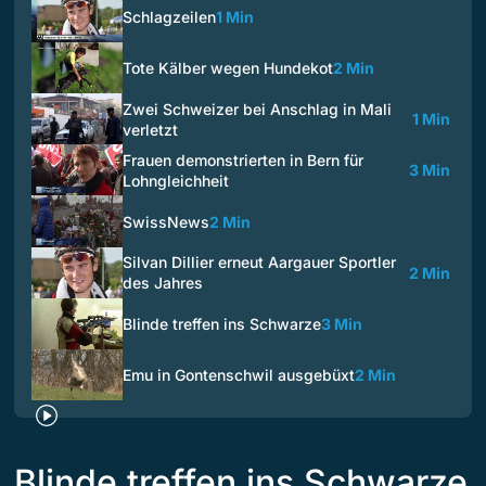
Schlagzeilen
1 Min
Tote Kälber wegen Hundekot
2 Min
Zwei Schweizer bei Anschlag in Mali
1 Min
verletzt
Frauen demonstrierten in Bern für
3 Min
Lohngleichheit
SwissNews
2 Min
Silvan Dillier erneut Aargauer Sportler
2 Min
des Jahres
Blinde treffen ins Schwarze
3 Min
Emu in Gontenschwil ausgebüxt
2 Min
Blinde treffen ins Schwarze