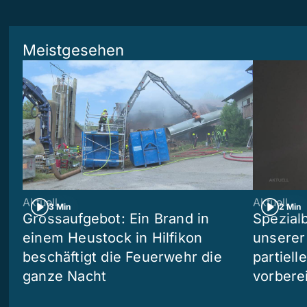
Meistgesehen
Aktuell
Aktuell
3 Min
2 Min
Grossaufgebot: Ein Brand in
Spezialb
einem Heustock in Hilfikon
unserer
beschäftigt die Feuerwehr die
partiell
ganze Nacht
vorberei