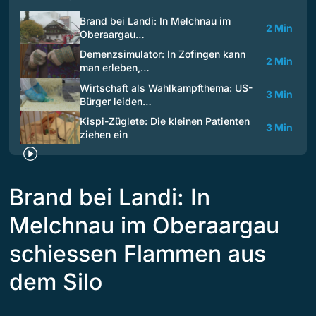
Brand bei Landi: In Melchnau im
2 Min
Oberaargau…
Demenzsimulator: In Zofingen kann
2 Min
man erleben,…
Wirtschaft als Wahlkampfthema: US-
3 Min
Bürger leiden…
Kispi-Züglete: Die kleinen Patienten
3 Min
ziehen ein
Brand bei Landi: In
Melchnau im Oberaargau
schiessen Flammen aus
dem Silo