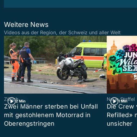
Weitere News
Videos aus der Region, der Schweiz und aller Welt
Zürich
Neue Staffel
2 Min
1 Min
Zwei Männer sterben bei Unfall
Die Crew 
mit gestohlenem Motorrad in
Refilled»
Oberengstringen
unsicher