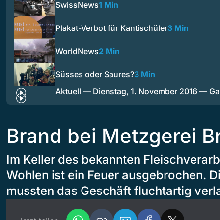
SwissNews
1 Min
Plakat-Verbot für Kantischüler
3 Min
WorldNews
2 Min
Süsses oder Saures?
3 Min
Aktuell — Dienstag, 1. November 2016 — 
Brand bei Metzgerei B
Im Keller des bekannten Fleischverarb
Wohlen ist ein Feuer ausgebrochen. Di
mussten das Geschäft fluchtartig verl