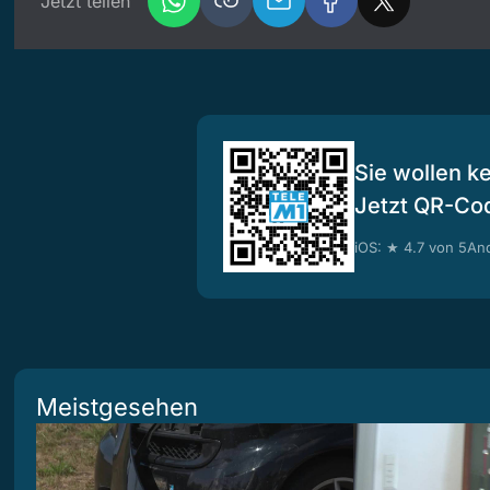
Jetzt teilen
Sie wollen k
Jetzt QR-Co
iOS: ★ 4.7 von 5
And
Meistgesehen