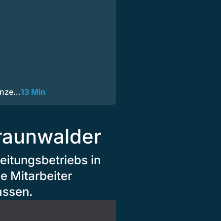
Ganze…
13 Min
raunwalder
eitungsbetriebs in
e Mitarbeiter
assen.