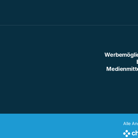
Werbemögli
Medienmitt
Alle A