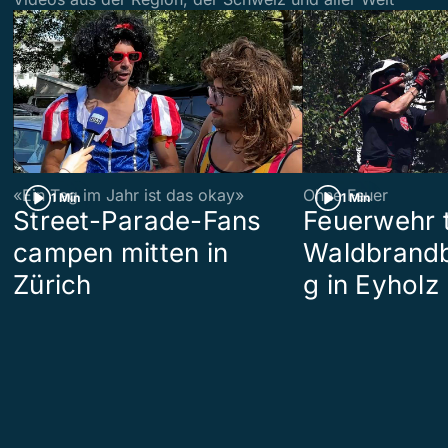
«Ein Tag im Jahr ist das okay»
Ohne Feuer
1 Min
1 Min
Street-Parade-Fans
Feuerwehr t
campen mitten in
Waldbrand
Zürich
g in Eyholz