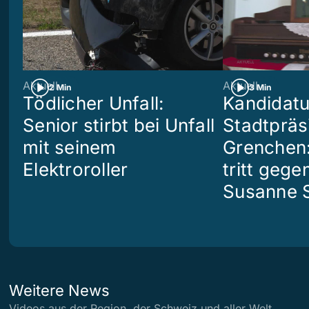
Aktuell
Aktuell
2 Min
3 Min
Tödlicher Unfall:
Kandidatu
Senior stirbt bei Unfall
Stadtpräs
mit seinem
Grenchen:
Elektroroller
tritt geg
Susanne S
Weitere News
Videos aus der Region, der Schweiz und aller Welt