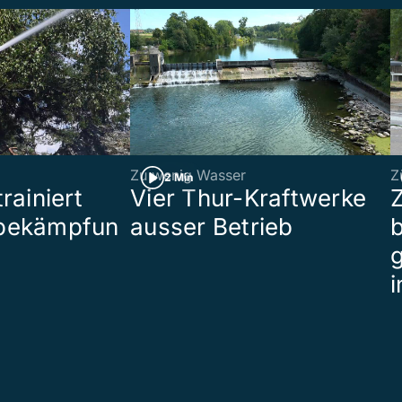
Zu wenig Wasser
Z
2 Min
rainiert
Vier Thur-Kraftwerke
bekämpfun
ausser Betrieb
b