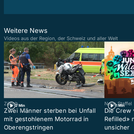
Weitere News
Videos aus der Region, der Schweiz und aller Welt
Zürich
Neue Staffel
2 Min
1 Min
Zwei Männer sterben bei Unfall
Die Crew 
mit gestohlenem Motorrad in
Refilled»
Oberengstringen
unsicher