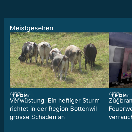
Meistgesehen
Aktuell
Aktuell
2 Min
2 Min
Verwüstung: Ein heftiger Sturm
Zugbran
richtet in der Region Bottenwil
Feuerwe
grosse Schäden an
verrauc