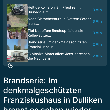
Heftige Kollision: Ein Pferd rennt in
3 Min
Brunegg auf…
Nach Gletschersturz in Blatten: Gefahr
3 Min
nicht…
Tief betroffen: Bundespräsidentin
3 Min
Keller-Sutter…
Brandserie: Im denkmalgeschützten
2 Min
Franziskushaus…
Explosive Materialien: Jetzt sprechen
2 Min
die Nachbarn
Brandserie: Im
denkmalgeschützten
Franziskushaus in Dulliken
brennt es schon wieder