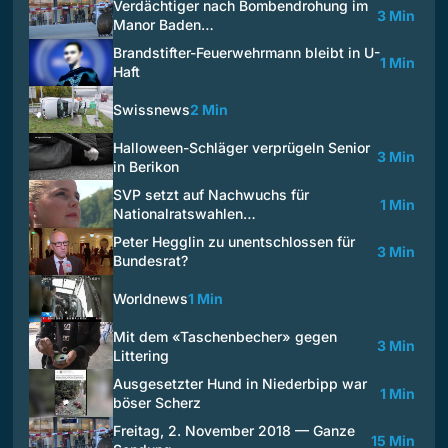
Verdächtiger nach Bombendrohung im
3 Min
Manor Baden…
Brandstifter-Feuerwehrmann bleibt in U-
1 Min
Haft
Swissnews
2 Min
Halloween-Schläger verprügeln Senior
3 Min
in Berikon
SVP setzt auf Nachwuchs für
1 Min
Nationalratswahlen…
Peter Hegglin zu unentschlossen für
3 Min
Bundesrat?
Worldnews
1 Min
Mit dem «Taschenbecher» gegen
3 Min
Littering
Ausgesetzter Hund in Niederbipp war
1 Min
böser Scherz
Freitag, 2. November 2018 — Ganze
15 Min