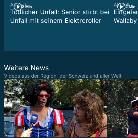
Aktuell
Aktuell
2 Min
2 Min
Tödlicher Unfall: Senior stirbt bei
Eingefa
Unfall mit seinem Elektroroller
Wallaby
Weitere News
Videos aus der Region, der Schweiz und aller Welt