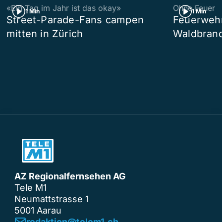
«Ein Tag im Jahr ist das okay»
Ohne Feuer
1 Min
1 Min
Street-Parade-Fans campen
Feuerwehr 
mitten in Zürich
Waldbrand
AZ Regionalfernsehen AG
Tele M1
Neumattstrasse 1
5001 Aarau
redaktion@telem1.ch