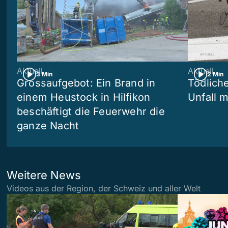
Aktuell
Aktuell
3 Min
2 Min
Grossaufgebot: Ein Brand in
Tödliche
einem Heustock in Hilfikon
Unfall m
beschäftigt die Feuerwehr die
ganze Nacht
Weitere News
Videos aus der Region, der Schweiz und aller Welt