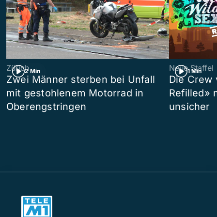
Zürich
Neue Staffel
2 Min
1 Min
Zwei Männer sterben bei Unfall
Die Crew 
mit gestohlenem Motorrad in
Refilled»
Oberengstringen
unsicher