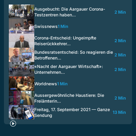
Ausgebucht: Die Aargauer Corona-
2 Min
Testzentren haben…
Swissnews
1 Min
Corona-Entscheid: Ungeimpfte
2 Min
Reiserückkehrer…
Bundesratsentscheid: So reagieren die
2 Min
Betroffenen…
«Nacht der Aargauer Wirtschaft»:
2 Min
Unternehmen…
Worldnews
1 Min
Aussergewöhnliche Haustiere: Die
2 Min
Freiämterin…
Freitag, 17. September 2021 — Ganze
13 Min
Sendung