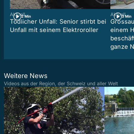
Aktuell
Aktuell
2 Min
3 Min
Tödlicher Unfall: Senior stirbt bei
Grossau
Unfall mit seinem Elektroroller
einem H
beschäf
ganze N
Weitere News
Videos aus der Region, der Schweiz und aller Welt