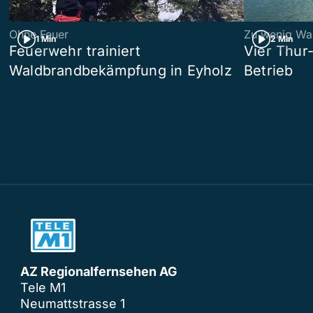
Ohne Feuer
Zu wenig Wa
1 Min
2 Min
Feuerwehr trainiert
Vier Thur
Waldbrandbekämpfung in Eyholz
Betrieb
AZ Regionalfernsehen AG
Tele M1
Neumattstrasse 1