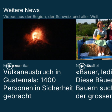
Weitere News
Videos aus der Region, der Schweiz und aller Welt
Mittelamerika
Neue Staffel
1 Min
1 Min
Vulkanausbruch in
«Bauer, led
Guatemala: 1400
Diese Bäue
Personen in Sicherheit
Bauern suc
gebracht
der grosse