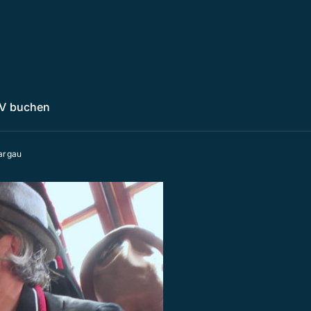
V buchen
argau