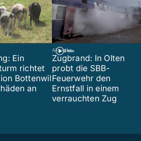
Aktuell
2 Min
g: Ein
Zugbrand: In Olten
turm richtet
probt die SBB-
gion Bottenwil
Feuerwehr den
chäden an
Ernstfall in einem
verrauchten Zug