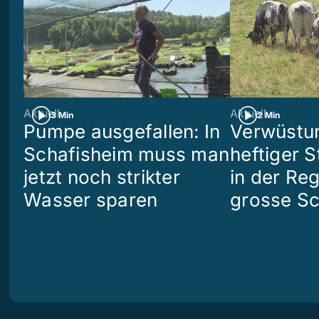
Aktuell
Aktuell
3 Min
2 Min
Pumpe ausgefallen: In
Verwüstun
Schafisheim muss man
heftiger S
jetzt noch strikter
in der Re
Wasser sparen
grosse S