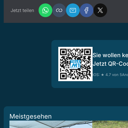
Jetzt teilen
Sie wollen k
Jetzt QR-Co
iOS: ★ 4.7 von 5
And
Meistgesehen