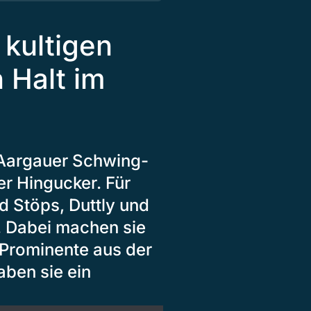
 kultigen
Halt im
i Aargauer Schwing-
er Hingucker. Für
d Stöps, Duttly und
 Dabei machen sie
f Prominente aus der
ben sie ein