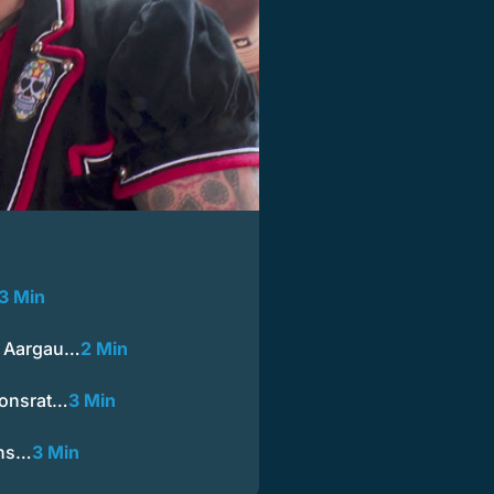
3 Min
d Aargau…
2 Min
tonsrat…
3 Min
ans…
3 Min