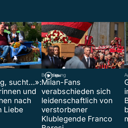
Beerdigung
A
1 Min
ig, sucht…»:
Milan-Fans
G
rinnen und
verabschieden sich
i
hen nach
leidenschaftlich von
B
n Liebe
verstorbener
Klublegende Franco
Baresi