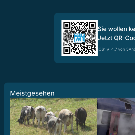
Sie wollen k
Jetzt QR-Co
iOS: ★ 4.7 von 5
And
Meistgesehen