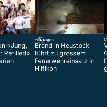
Villmergen
M
2 Min
on «Jung,
Brand in Heustock
: Refilled»
führt zu grossem
arien
Feuerwehreinsatz in
P
Hilfikon