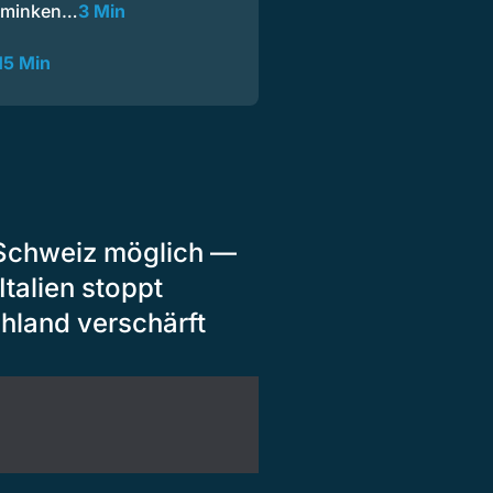
chminken…
3 Min
15 Min
 Schweiz möglich —
talien stoppt
hland verschärft