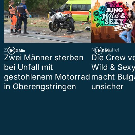
Zürich
Neue Staffel
2 Min
1 Min
Zwei Männer sterben
Die Crew v
bei Unfall mit
Wild & Sexy
gestohlenem Motorrad
macht Bulg
in Oberengstringen
unsicher