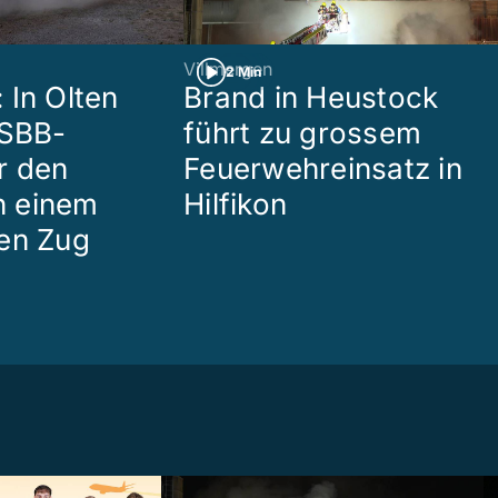
Villmergen
2 Min
 In Olten
Brand in Heustock
 SBB-
führt zu grossem
r den
Feuerwehreinsatz in
in einem
Hilfikon
en Zug