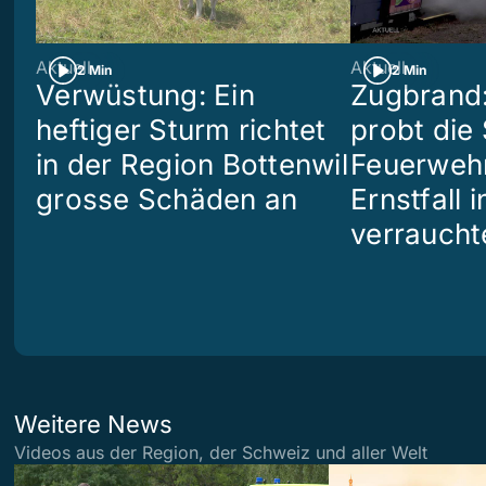
Aktuell
Aktuell
2 Min
2 Min
Verwüstung: Ein
Zugbrand:
heftiger Sturm richtet
probt die
in der Region Bottenwil
Feuerweh
grosse Schäden an
Ernstfall 
verraucht
Weitere News
Videos aus der Region, der Schweiz und aller Welt