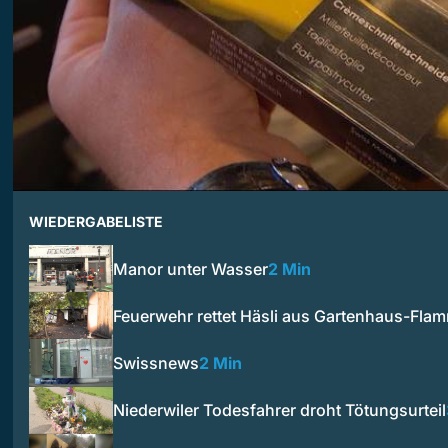
WIEDERGABELISTE
Manor unter Wasser
2 Min
Feuerwehr rettet Häsli aus Gartenhaus-Fla
Swissnews
2 Min
Niederwiler Todesfahrer droht Tötungsurteil