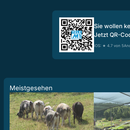
Sie wollen k
Jetzt QR-Co
iOS: ★ 4.7 von 5
And
Meistgesehen