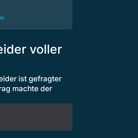
in
der voller
der ist gefragter
trag machte der