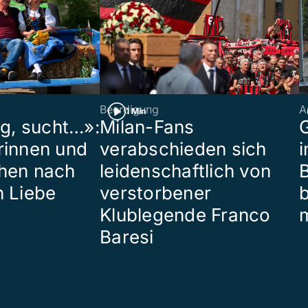
Beerdigung
A
1 Min
ig, sucht…»:
Milan-Fans
G
rinnen und
verabschieden sich
i
hen nach
leidenschaftlich von
B
n Liebe
verstorbener
Klublegende Franco
Baresi