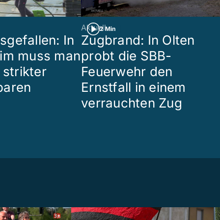
Aktuell
2 Min
gefallen: In
Zugbrand: In Olten
eim muss man
probt die SBB-
 strikter
Feuerwehr den
paren
Ernstfall in einem
verrauchten Zug