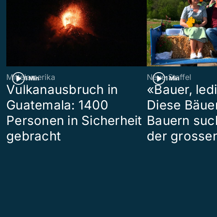
Mittelamerika
Neue Staffel
1 Min
1 Min
Vulkanausbruch in
«Bauer, led
Guatemala: 1400
Diese Bäue
Personen in Sicherheit
Bauern suc
gebracht
der grosse