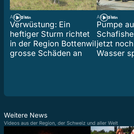
Aktuell
Aktuell
2 Min
3 Min
Verwüstung: Ein
Pumpe aus
heftiger Sturm richtet
Schafish
in der Region Bottenwil
jetzt noch
grosse Schäden an
Wasser s
Weitere News
Videos aus der Region, der Schweiz und aller Welt