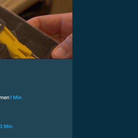
mmen
1 Min
3 Min