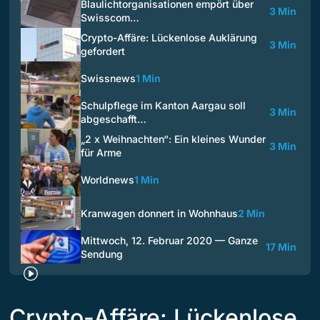
Blaulichtorganisationen empört über
3 Min
Swisscom…
Crypto-Affäre: Lückenlose Auklärung
3 Min
gefordert
Swissnews
1 Min
Schulpflege im Kanton Aargau soll
3 Min
abgeschafft…
„2 x Weihnachten“: Ein kleines Wunder
3 Min
für Arme
Worldnews
1 Min
Kranwagen donnert in Wohnhaus
2 Min
Mittwoch, 12. Februar 2020 — Ganze
17 Min
Sendung
Crypto-Affäre: Lückenlose