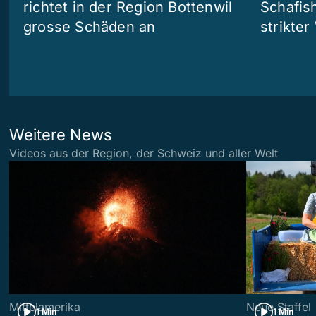
richtet in der Region Bottenwil
Schafis
grosse Schäden an
strikte
Weitere News
Videos aus der Region, der Schweiz und aller Welt
Mittelamerika
Neue Staffel
1 Min
1 Min