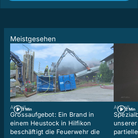
Meistgesehen
Aktuell
Aktuell
3 Min
2 Min
Grossaufgebot: Ein Brand in
Spezialb
einem Heustock in Hilfikon
unserer
beschäftigt die Feuerwehr die
partiell