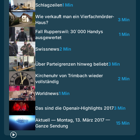
Schlagzeilen
1 Min
Wie verkauft man ein Vierfachmörder-
3 Min
Haus?
Fall Rupperswil: 30`000 Handys
1 Min
ausgewertet
Swissnews
2 Min
Über Parteigrenzen hinweg beliebt
3 Min
Kirchenuhr von Trimbach wieder
2 Min
vollständig
Worldnews
1 Min
Das sind die Openair-Highlights 2017
3 Min
Aktuell — Montag, 13. März 2017 —
15 Min
Ganze Sendung