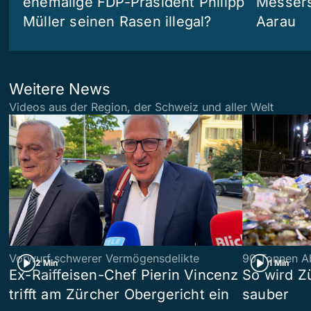
ehemalige FDP-Präsident Philipp
Messers
Müller seinen Rasen illegal?
Aarau
Weitere News
Videos aus der Region, der Schweiz und aller Welt
Vorwurf schwerer Vermögensdelikte
90 Tonnen Ab
2 Min
1 Min
Ex-Raiffeisen-Chef Pierin Vincenz
So wird Z
trifft am Zürcher Obergericht ein
sauber