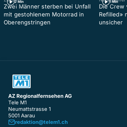
2 Min
1 Min
Zwei Männer sterben bei Unfall
Die Crew 
mit gestohlenem Motorrad in
Refilled»
Oberengstringen
unsicher
AZ Regionalfernsehen AG
Tele M1
Neumattstrasse 1
5001 Aarau
redaktion@telem1.ch