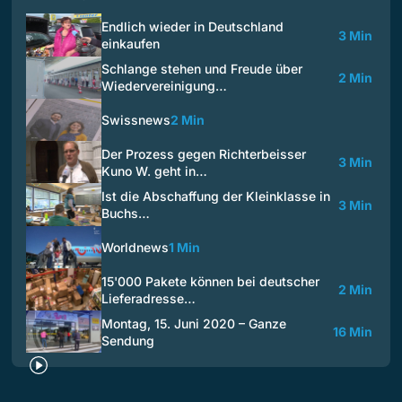
Endlich wieder in Deutschland
3 Min
einkaufen
Schlange stehen und Freude über
2 Min
Wiedervereinigung…
Swissnews
2 Min
Der Prozess gegen Richterbeisser
3 Min
Kuno W. geht in…
Ist die Abschaffung der Kleinklasse in
3 Min
Buchs…
Worldnews
1 Min
15'000 Pakete können bei deutscher
2 Min
Lieferadresse…
Montag, 15. Juni 2020 – Ganze
16 Min
Sendung