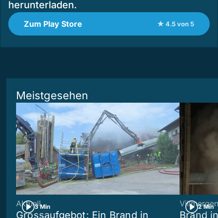
herunterladen.
Zum Play Store
★ 4.5 von 5
Meistgesehen
Aktuell
Villmerge
3 Min
2 Min
Grossaufgebot: Ein Brand in
Brand i